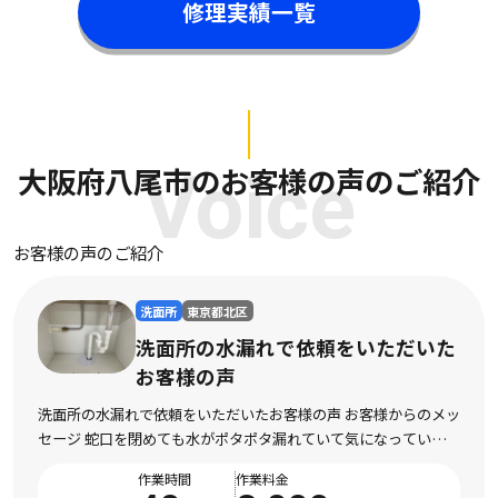
修理実績一覧
大阪府八尾市のお客様の声のご紹介
Voice
お客様の声のご紹介
洗面所
広島県三原市
だいた
洗面所の水漏れで依頼をいた
お客様の声
らのメッ
洗面所の水漏れで依頼をいただいたお客様の声 お客様か
ていまし
セージ 洗面所を使用するたびに水漏れしてしまい、不安
。 現地
依頼しました。 床まで濡れてしまい、とても困っている
作業時間
作業料金
た。 電話対応から作業完了まで丁寧で安心 […]