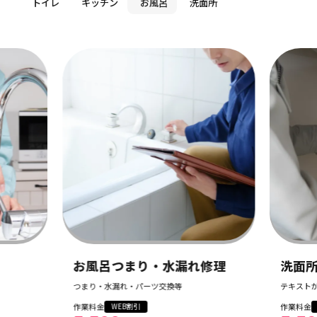
トイレ
キッチン
お風呂
洗面所
お風呂つまり・水漏れ修理
洗面
つまり・水漏れ・パーツ交換等
テキスト
作業料金
作業料金
WEB割引