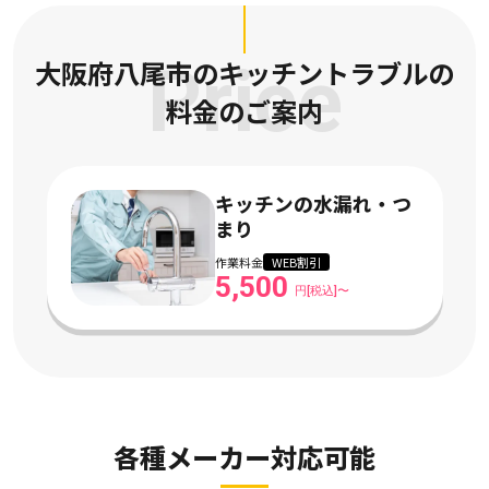
大阪府八尾市のキッチントラブルの
Price
料金のご案内
キッチンの水漏れ・つ
まり
作業料金
WEB割引
5,500
円[税込]〜
各種メーカー対応可能