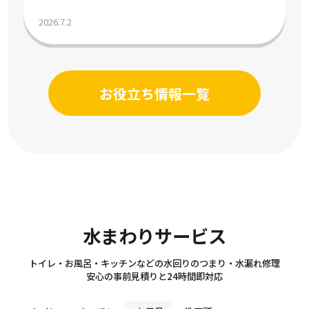
の目安気温と節約術を解説
2026.7.2
お役立ち情報一覧
Sanitary
水まわりサービス
トイレ・お風呂・キッチンなどの水回りのつまり・水漏れ修理
安心の事前見積りと24時間即対応