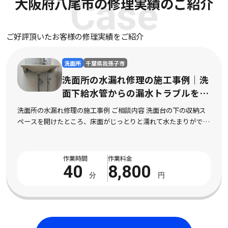
大阪府八尾市の修理実績のご紹介
Case
ご好評頂いたお客様の修理実績をご紹介
洗面所
茨城県石岡市
｜洗
洗面所のつまり修理の施工事例
を解
面配管の頑固なつまりを迅速に
納ス
洗面所のつまり修理の施工事例 ご相談内容 洗面台の排水口
ができ
水がほとんど流れなくなり、不快な臭いも上がってくるよう
栓から
ったとご相談をいただきました。市販の液体パイプクリーナ
数回試してみたものの全く改善の気配がなく、数 […]
作業時間
作業料金
50
8,800
分
円