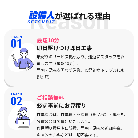
Reason
が選ばれる理由
REASON
最短10分
01
即日駆けつけ即日工事
最寄りのサービス拠点より、迅速にスタッフを派
遣します（最短10分）。
早朝・深夜を問わず営業、突発的なトラブルにも
即対応
REASON
ご相談無料
02
必ず事前にお見積り
作業料金は、作業費・材料費（部品代）・廃材処
分費の合計で算出いたします。
お見積り費用や出張費、早朝・深夜の追加料金、
キャンセル料などは一切不要です。