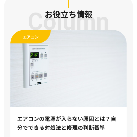
Column
お役立ち情報
エアコン
は？自
準
エアコンをつける時期はいつ？冷房暖