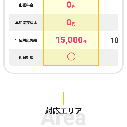
0
0
出張料金
円
0
0
早朝深夜料金
円
15,000
100,
年間対応実績
件
〇
即日対応
Area
対応エリア