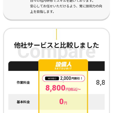
日々の社内研修でスキルを磨いております。
安心してお任せいただけるよう、常に技術力の向
上を目指します。
他社サービスと比較しました
Compare
A
8,800
作業料金
8,800
円[税込]〜
0
0
基本料金
円