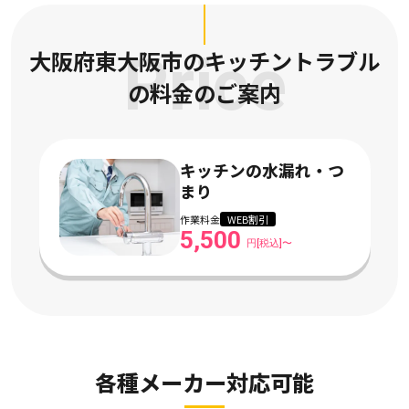
大阪府東大阪市のキッチントラブル
Price
の
料金のご案内
キッチンの水漏れ・つ
まり
作業料金
WEB割引
5,500
円[税込]〜
各種メーカー対応可能