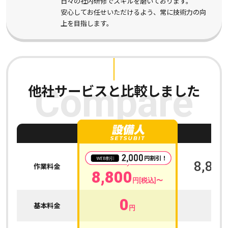
日々の社内研修でスキルを磨いております。
安心してお任せいただけるよう、常に技術力の向
上を目指します。
他社サービスと比較しました
Compare
A
8,800
作業料金
8,800
円[税込]〜
0
0
基本料金
円