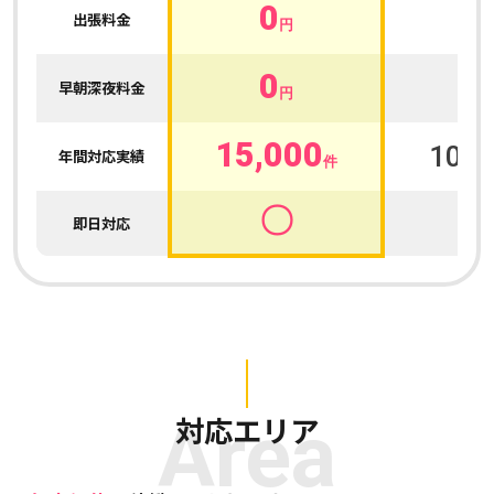
0
0
出張料金
円
0
0
早朝深夜料金
円
15,000
100,
年間対応実績
件
〇
即日対応
Area
対応エリア