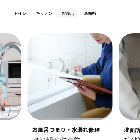
トイレ
キッチン
お風呂
洗面所
トイ
つまり
作業料
5,
れ修理
洗面所つまり・水漏れ修理
テキストが入ります