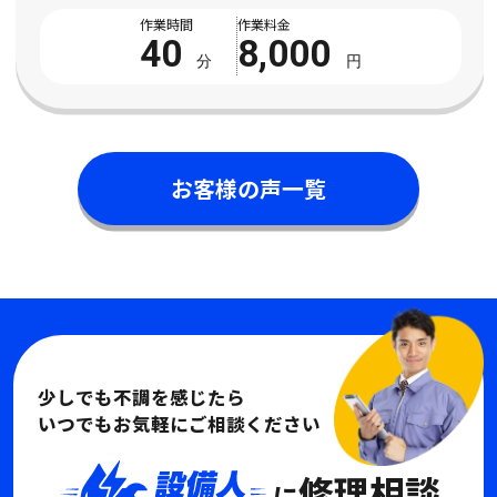
依頼しました。 床まで濡れてしまい、とても困っている状態でし
作業時間
作業料金
た。 電話対応から作業完了まで丁寧で安心 […]
40
8,000
分
円
お客様の声一覧
少しでも不調を感じたら
いつでもお気軽にご相談ください
修理相談
に