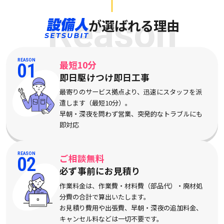
Reason
が選ばれる理由
REASON
最短10分
01
即日駆けつけ即日工事
最寄りのサービス拠点より、迅速にスタッフを派
遣します（最短10分）。
早朝・深夜を問わず営業、突発的なトラブルにも
即対応
REASON
ご相談無料
02
必ず事前にお見積り
作業料金は、作業費・材料費（部品代）・廃材処
分費の合計で算出いたします。
お見積り費用や出張費、早朝・深夜の追加料金、
キャンセル料などは一切不要です。