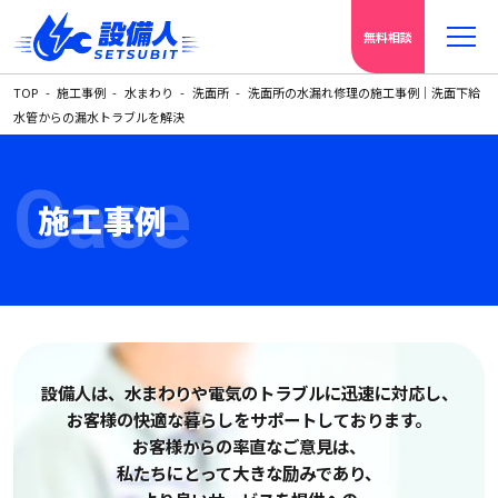
無料相談
TOP
施工事例
水まわり
洗面所
洗面所の水漏れ修理の施工事例｜洗面下給
水管からの漏水トラブルを解決
Case
施工事例
設備人は、水まわりや電気の
トラブルに迅速に対応し、
お客様の快適な暮らしをサポートしております。
お客様からの率直なご意見は、
私たちにとって大きな励みであり、