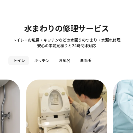
Sanitary
水まわりの修理サービス
トイレ・お風呂・キッチンなどの水回りのつまり・水漏れ修理
安心の事前見積りと24時間即対応
トイレ
キッチン
お風呂
洗面所
れ修理
キッチン・水漏れ修理
お
つまり・水漏れ・パーツ交換等
つま
作業料金
作業
WEB割引
5,500
5,
円[税込]〜