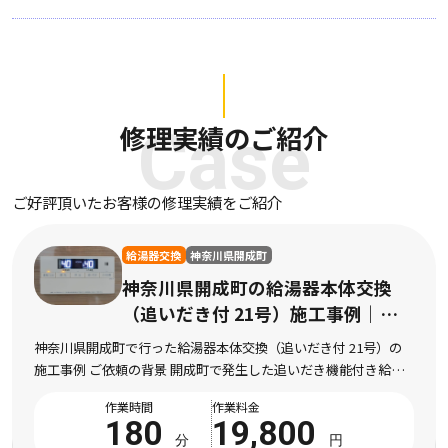
修理実績のご紹介
Case
ご好評頂いたお客様の修理実績をご紹介
給湯器交換
神奈川県開成町
神奈川県開成町の給湯器本体交換
（追いだき付 21号）施工事例｜給
湯器本体交換（追いだき付 21号）
神奈川県開成町で行った給湯器本体交換（追いだき付 21号）の
工事
施工事例 ご依頼の背景 開成町で発生した追いだき機能付き給湯
器の不調により交換が必要な状況 神奈川県開成町にお住まいのお
作業時間
作業料金
客様より、追いだき機能付き給湯器の不調に […]
180
19,800
分
円