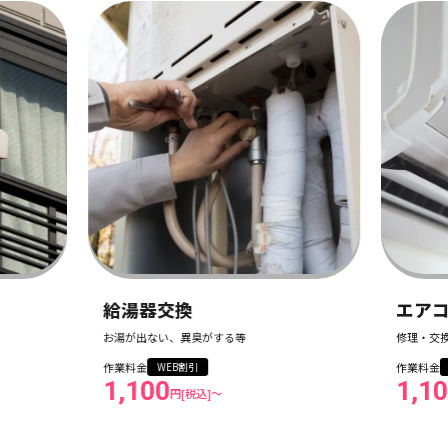
ブ
修理
作業
1,
エアコン
修理・交換・設置・ガス入れ
作業料金
WEB割引
1,100
円[税込]〜