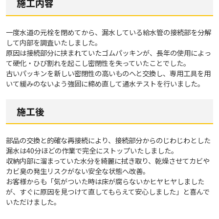
施工内容
一度水道の元栓を閉めてから、漏水している給水管の接続部を分解
して内部を調査いたしました。
原因は接続部分に挟まれていたゴムパッキンが、長年の使用によっ
て硬化・ひび割れを起こし密閉性を失っていたことでした。
古いパッキンを新しい密閉性の高いものへと交換し、専用工具を用
いて緩みのないよう強固に締め直して通水テストを行いました。
施工後
部品の交換と的確な再接続により、接続部分からのじわじわとした
漏水は40分ほどの作業で完全にストップいたしました。
収納内部に溜まっていた水分を綺麗に拭き取り、乾燥させてカビや
カビ臭の発生リスクがない安全な状態へ改善。
お客様からも「気がついた時は床が腐らないかヒヤヒヤしました
が、すぐに原因を見つけて直してもらえて安心しました」と喜んで
いただけました。