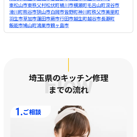
東松山市
東秩父村
松伏町
桶川市
横瀬町
毛呂山町
深谷市
滑川町
熊谷市
狭山市
白岡市
皆野町
神川町
秩父市
美里町
羽生市
草加市
蓮田市
蕨市
行田市
越生町
越谷市
長瀞町
飯能市
鳩山町
鴻巣市
鶴ヶ島市
埼玉県のキッチン修理
Flow
までの流れ
1.
ご相談