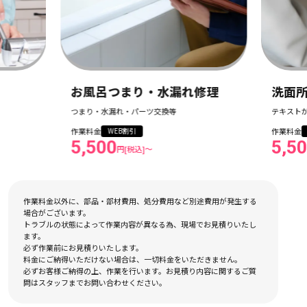
お風呂つまり・水漏れ修理
洗面所つまり・水漏
まり・水漏れ・パーツ交換等
テキストが入ります
業料金
作業料金
WEB割引
WEB割引
,500
5,500
円[税込]〜
円[税込]〜
作業料金以外に、部品・部材費用、処分費用など別途費用が発生する
場合がございます。
トラブルの状態によって作業内容が異なる為、現場でお見積りいたし
ます。
必ず作業前にお見積りいたします。
料金にご納得いただけない場合は、一切料金をいただきません。
必ずお客様ご納得の上、作業を行います。お見積り内容に関するご質
問はスタッフまでお問い合わせください。