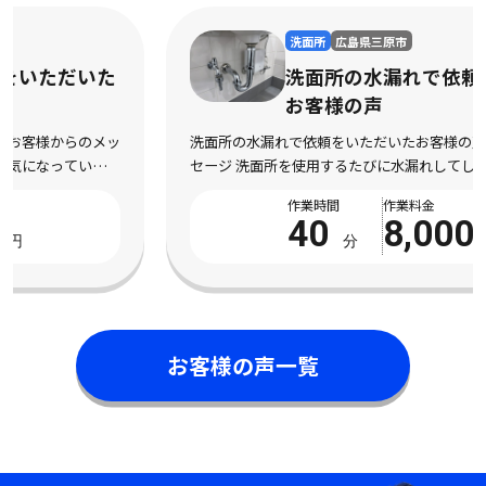
洗面所
広島県三原市
洗面所の水漏れで依頼をいただいた
お客様の声
洗面所の水漏れで依頼をいただいたお客様の声 お客様からのメッ
セージ 洗面所を使用するたびに水漏れしてしまい、不安になって
依頼しました。 床まで濡れてしまい、とても困っている状態でし
作業時間
作業料金
た。 電話対応から作業完了まで丁寧で安心 […]
40
8,000
分
円
お客様の声一覧