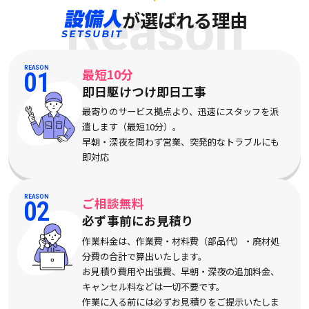
Reason
が選ばれる理由
REASON
最短10分
01
即日駆けつけ即日工事
最寄りのサービス拠点より、迅速にスタッフを派
遣します（最短10分）。
早朝・深夜を問わず営業、突発的なトラブルにも
即対応
REASON
ご相談無料
02
必ず事前にお見積り
作業料金は、作業費・材料費（部品代）・廃材処
分費の合計で算出いたします。
お見積り費用や出張費、早朝・深夜の追加料金、
キャンセル料などは一切不要です。
作業に入る前には必ずお見積りをご提示いたしま