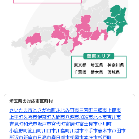
埼玉県の対応市区町村
さいたま市
ときがわ町
ふじみ野市
三芳町
三郷市
上尾市
上里町
久喜市
伊奈町
入間市
八潮市
加須市
北本市
吉川市
吉見町
和光市
坂戸市
宮代町
寄居町
富士見市
小川町
小鹿野町
嵐山町
川口市
川島町
川越市
幸手市
志木市
戸田市
所沢市
新座市
日高市
春日部市
朝霞市
本庄市
杉戸町