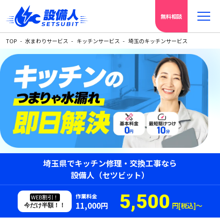
無料相談
TOP
水まわりサービス
キッチンサービス
埼玉のキッチンサービス
埼玉県でキッチン修理・交換工事なら
設備人（セツビット）
5,500
作業料金
WEB割引！
11,000円
円[税込]〜
今だけ半額！！