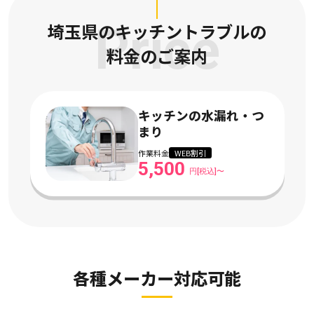
埼玉県のキッチントラブルの
Price
料金のご案内
キッチンの水漏れ・つ
まり
作業料金
WEB割引
5,500
円[税込]〜
各種メーカー対応可能