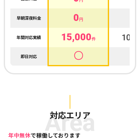
円
0
0
早朝深夜料金
円
15,000
100,
年間対応実績
件
〇
即日対応
Area
対応エリア
年中無休
で稼働しております