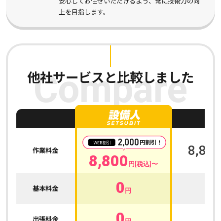
安心してお任せいただけるよう、常に技術力の向
上を目指します。
他社サービスと比較しました
Compare
A
8,800
作業料金
8,800
円[税込]〜
0
0
基本料金
円
0
0
出張料金