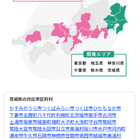
茨城県の対応市区町村
かすみがうら市
つくばみらい市
つくば市
ひたちなか市
下妻市
五霞町
八千代町
利根町
北茨城市
取手市
古河市
土浦市
坂東市
城里町
境町
大子町
大洗町
守谷市
常総市
常陸大宮市
常陸太田市
日立市
東海村
桜川市
水戸市
河内町
潮来市
牛久市
石岡市
神栖市
笠間市
筑西市
結城市
美浦村