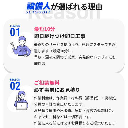
Reason
が選ばれる理由
REASON
最短10分
01
即日駆けつけ即日工事
最寄りのサービス拠点より、迅速にスタッフを派
遣します（最短10分）。
早朝・深夜を問わず営業、突発的なトラブルにも
即対応
REASON
ご相談無料
02
必ず事前にお見積り
作業料金は、作業費・材料費（部品代）・廃材処
分費の合計で算出いたします。
お見積り費用や出張費、早朝・深夜の追加料金、
キャンセル料などは一切不要です。
作業に入る前には必ずお見積りをご提示いたしま