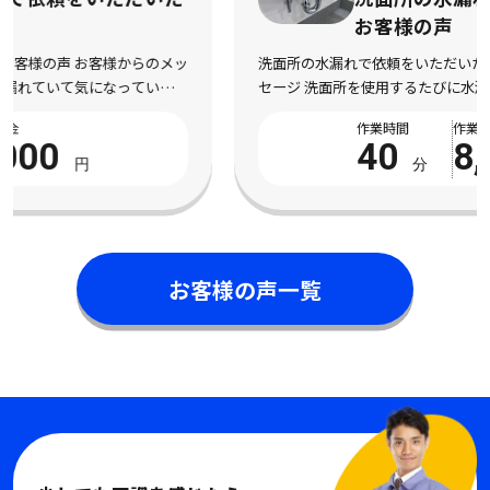
お客様の声
洗面所の水漏れで依頼をいただいたお客様の声 お客様からのメッ
セージ 洗面所を使用するたびに水漏れしてしまい、不安になって
依頼しました。 床まで濡れてしまい、とても困っている状態でし
作業時間
作業料金
た。 電話対応から作業完了まで丁寧で安心 […]
40
8,000
分
円
お客様の声一覧