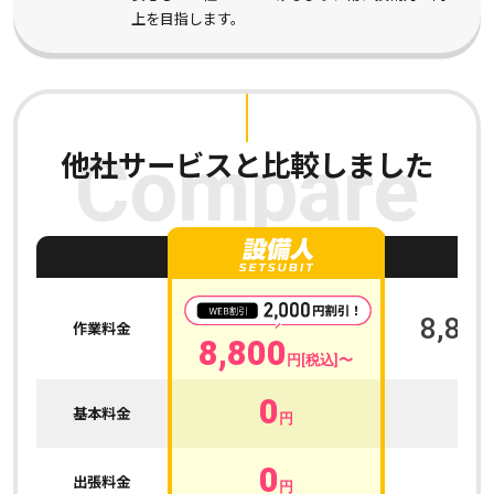
上を目指します。
他社サービスと比較しました
Compare
A
8,800
作業料金
8,800
円[税込]〜
0
0
基本料金
円
0
0
出張料金
円