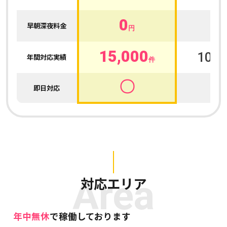
0
0
早朝深夜料金
円
15,000
100,
年間対応実績
件
〇
即日対応
Area
対応エリア
年中無休
で稼働しております