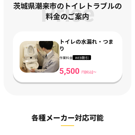
茨城県潮来市のトイレトラブルの
Price
料金のご案内
トイレの水漏れ・つま
り
作業料金
WEB割引
5,500
円[税込]〜
各種メーカー対応可能