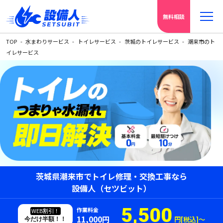
無料相談
TOP
水まわりサービス
トイレサービス
茨城のトイレサービス
潮来市のト
イレサービス
茨城県潮来市でトイレ修理・交換工事なら
設備人（セツビット）
5,500
作業料金
WEB割引！
11,000円
円[税込]〜
今だけ半額！！