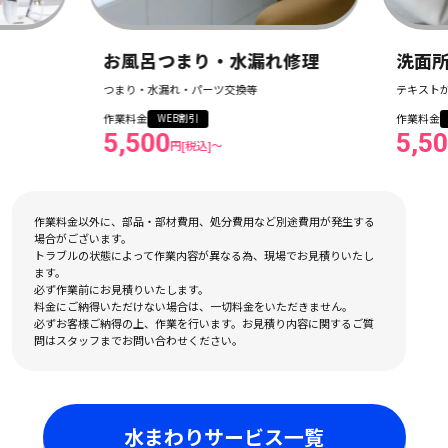
お風呂つまり・水漏れ修理
洗面所つま
つまり・水漏れ・パーツ交換等
テキストが入りま
作業料金
作業料金
WEB割引
WEB割引
5,500
5,500
円[税込]〜
円[税
作業料金以外に、部品・部材費用、処分費用など別途費用が発生する
場合がございます。
トラブルの状態によって作業内容が異なる為、現場でお見積りいたし
ます。
必ず作業前にお見積りいたします。
料金にご納得いただけない場合は、一切料金をいただきません。
必ずお客様ご納得の上、作業を行います。お見積り内容に関するご質
問はスタッフまでお問い合わせください。
水まわりサービス一覧