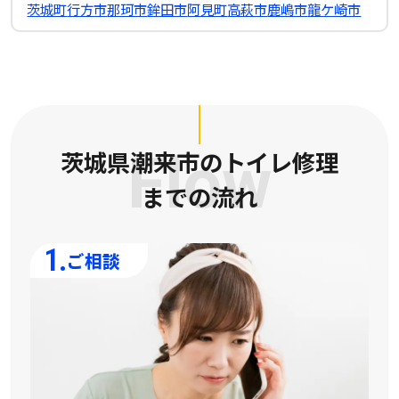
茨城町
行方市
那珂市
鉾田市
阿見町
高萩市
鹿嶋市
龍ケ崎市
茨城県潮来市のトイレ修理
Flow
までの流れ
1.
ご相談