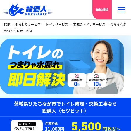
無料相談
TOP
水まわりサービス
トイレサービス
茨城のトイレサービス
ひたちなか
市のトイレサービス
茨城県ひたちなか市でトイレ修理・交換工事なら
設備人（セツビット）
5,500
作業料金
WEB割引！
11,000円
円[税込]〜
今だけ半額！！