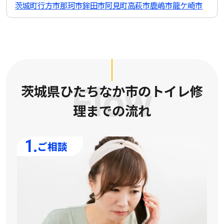
茨城町
行方市
那珂市
鉾田市
阿見町
高萩市
鹿嶋市
龍ケ崎市
茨城県ひたちなか市のトイレ修
Flow
理
までの流れ
1.
ご相談