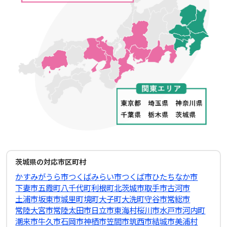
茨城県の対応市区町村
かすみがうら市
つくばみらい市
つくば市
ひたちなか市
下妻市
五霞町
八千代町
利根町
北茨城市
取手市
古河市
土浦市
坂東市
城里町
境町
大子町
大洗町
守谷市
常総市
常陸大宮市
常陸太田市
日立市
東海村
桜川市
水戸市
河内町
潮来市
牛久市
石岡市
神栖市
笠間市
筑西市
結城市
美浦村