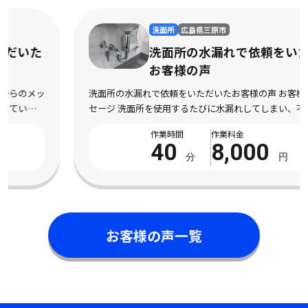
洗面所
広島県三原市
洗面所の水漏れで依頼をいただいた
お客様の声
洗面所の水漏れで依頼をいただいたお客様の声 お客様からのメッ
セージ 洗面所を使用するたびに水漏れしてしまい、不安になって
依頼しました。 床まで濡れてしまい、とても困っている状態でし
作業時間
作業料金
た。 電話対応から作業完了まで丁寧で安心 […]
40
8,000
分
円
お客様の声一覧