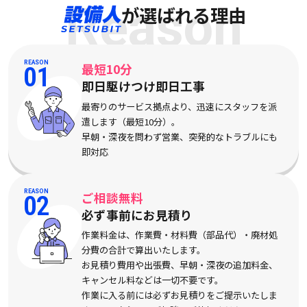
Reason
が選ばれる理由
REASON
最短10分
01
即日駆けつけ即日工事
最寄りのサービス拠点より、迅速にスタッフを派
遣します（最短10分）。
早朝・深夜を問わず営業、突発的なトラブルにも
即対応
REASON
ご相談無料
02
必ず事前にお見積り
作業料金は、作業費・材料費（部品代）・廃材処
分費の合計で算出いたします。
お見積り費用や出張費、早朝・深夜の追加料金、
キャンセル料などは一切不要です。
作業に入る前には必ずお見積りをご提示いたしま