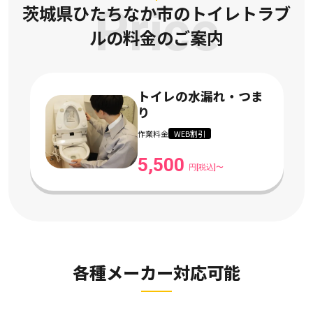
茨城県ひたちなか市のトイレトラブ
Price
ルの
料金のご案内
トイレの水漏れ・つま
り
作業料金
WEB割引
5,500
円[税込]〜
各種メーカー対応可能