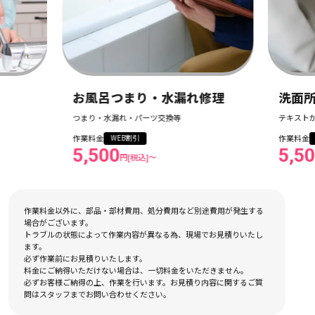
つまり・水漏れ修理
洗面所つまり・水漏れ修
漏れ・パーツ交換等
テキストが入ります
作業料金
WEB割引
WEB割引
0
5,500
円[税込]〜
円[税込]〜
作業料金以外に、部品・部材費用、処分費用など別途費用が発生する
場合がございます。
トラブルの状態によって作業内容が異なる為、現場でお見積りいたし
ます。
必ず作業前にお見積りいたします。
料金にご納得いただけない場合は、一切料金をいただきません。
必ずお客様ご納得の上、作業を行います。お見積り内容に関するご質
問はスタッフまでお問い合わせください。