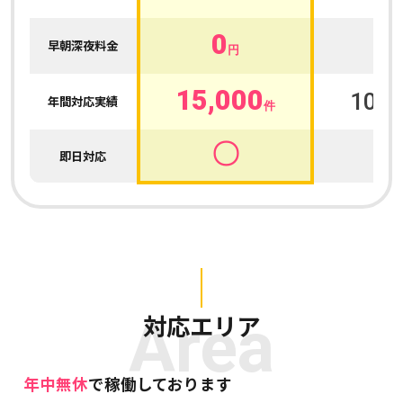
0
0
早朝深夜料金
円
15,000
100,
年間対応実績
件
〇
即日対応
Area
対応エリア
年中無休
で稼働しております