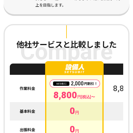
上を目指します。
他社サービスと比較しました
Compare
A
8,800
作業料金
8,800
円[税込]〜
0
0
基本料金
円
0
0
出張料金
円