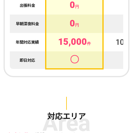
0
0
出張料金
円
0
0
早朝深夜料金
円
15,000
100,
年間対応実績
件
〇
即日対応
Area
対応エリア