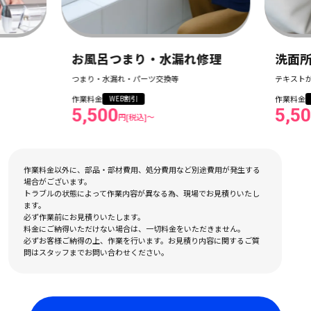
つまり・水漏れ修理
洗面所つまり・水漏れ修
漏れ・パーツ交換等
テキストが入ります
作業料金
WEB割引
WEB割引
0
5,500
円[税込]〜
円[税込]〜
作業料金以外に、部品・部材費用、処分費用など別途費用が発生する
場合がございます。
トラブルの状態によって作業内容が異なる為、現場でお見積りいたし
ます。
必ず作業前にお見積りいたします。
料金にご納得いただけない場合は、一切料金をいただきません。
必ずお客様ご納得の上、作業を行います。お見積り内容に関するご質
問はスタッフまでお問い合わせください。