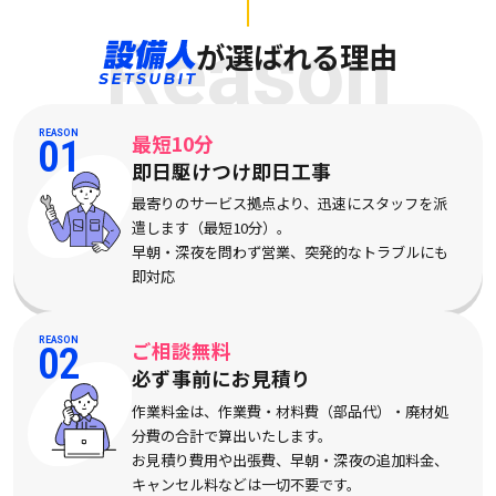
Reason
が選ばれる理由
REASON
最短10分
01
即日駆けつけ即日工事
最寄りのサービス拠点より、迅速にスタッフを派
遣します（最短10分）。
早朝・深夜を問わず営業、突発的なトラブルにも
即対応
REASON
ご相談無料
02
必ず事前にお見積り
作業料金は、作業費・材料費（部品代）・廃材処
分費の合計で算出いたします。
お見積り費用や出張費、早朝・深夜の追加料金、
キャンセル料などは一切不要です。