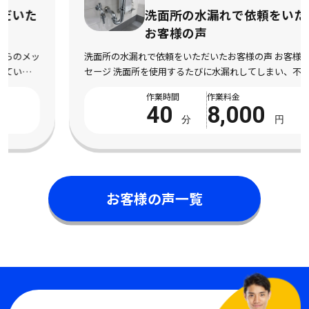
洗面所の水漏れで依頼をいただいた
お客様の声
洗面所の水漏れで依頼をいただいたお客様の声 お客様からのメッ
セージ 洗面所を使用するたびに水漏れしてしまい、不安になって
依頼しました。 床まで濡れてしまい、とても困っている状態でし
作業時間
作業料金
た。 電話対応から作業完了まで丁寧で安心 […]
40
8,000
分
円
お客様の声一覧