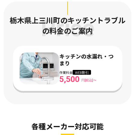
栃木県上三川町のキッチントラブル
Price
の
料金のご案内
キッチンの水漏れ・つ
まり
作業料金
WEB割引
5,500
円[税込]〜
各種メーカー対応可能