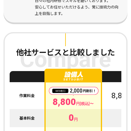
日々の社内研修でスキルを磨いております。
安心してお任せいただけるよう、常に技術力の向
上を目指します。
他社サービスと比較しました
Compare
A
8,800
作業料金
8,800
円[税込]〜
0
0
基本料金
円