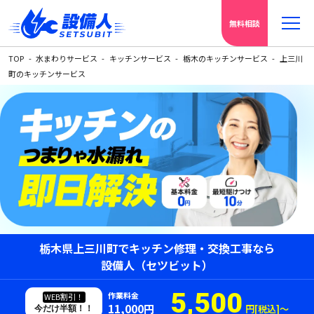
無料相談
TOP
水まわりサービス
キッチンサービス
栃木のキッチンサービス
上三川
町のキッチンサービス
栃木県上三川町でキッチン修理・交換工事なら
設備人（セツビット）
5,500
作業料金
WEB割引！
11,000円
円[税込]〜
今だけ半額！！