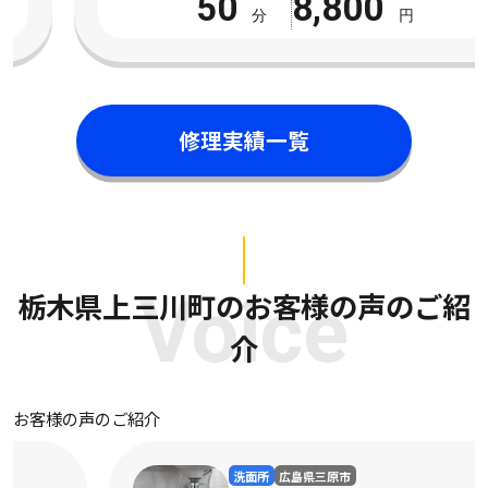
50
8,800
分
円
修理実績一覧
栃木県上三川町のお客様の声のご紹
Voice
介
お客様の声のご紹介
洗面所
広島県三原市