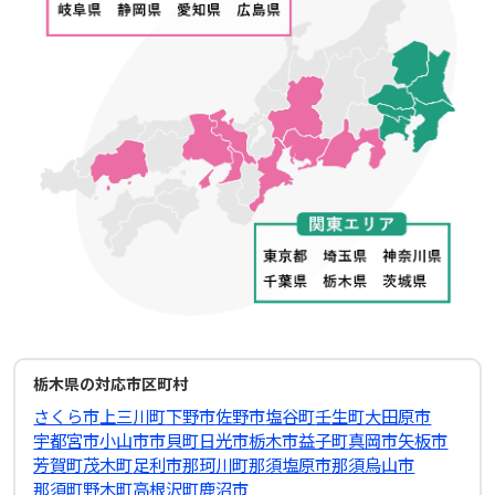
栃木県の対応市区町村
さくら市
上三川町
下野市
佐野市
塩谷町
壬生町
大田原市
宇都宮市
小山市
市貝町
日光市
栃木市
益子町
真岡市
矢板市
芳賀町
茂木町
足利市
那珂川町
那須塩原市
那須烏山市
那須町
野木町
高根沢町
鹿沼市