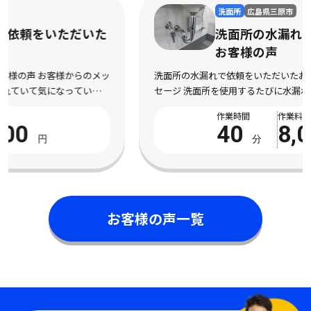
洗面所
広島県三原市
洗面所の水漏れで依頼をいただいた
お客様の声
洗面所の水漏れで依頼をいただいたお客様の声 お客様からのメッ
セージ 洗面所を使用するたびに水漏れしてしまい、不安になって
依頼しました。 床まで濡れてしまい、とても困っている状態でし
作業時間
作業料金
た。 電話対応から作業完了まで丁寧で安心 […]
40
8,000
分
円
お客様の声一覧