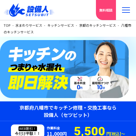
無料相談
TOP
水まわりサービス
キッチンサービス
京都のキッチンサービス
八幡市
のキッチンサービス
京都府八幡市でキッチン修理・交換工事なら
設備人（セツビット）
5,500
作業料金
WEB割引！
11,000円
円[税込]〜
今だけ半額！！