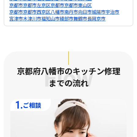
京都市京都市左京区
京都市京都市東山区
京都市京都市西京区
八幡市
南丹市
向日市
城陽市
宇治市
宮津市
木津川市
福知山市
綾部市
舞鶴市
長岡京市
京都府八幡市のキッチン修理
Flow
までの流れ
1.
ご相談