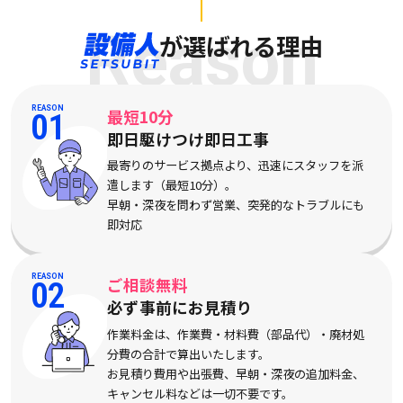
Reason
が選ばれる理由
REASON
最短10分
01
即日駆けつけ即日工事
最寄りのサービス拠点より、迅速にスタッフを派
遣します（最短10分）。
早朝・深夜を問わず営業、突発的なトラブルにも
即対応
REASON
ご相談無料
02
必ず事前にお見積り
作業料金は、作業費・材料費（部品代）・廃材処
分費の合計で算出いたします。
お見積り費用や出張費、早朝・深夜の追加料金、
キャンセル料などは一切不要です。