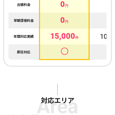
0
0
出張料金
円
0
0
早朝深夜料金
円
15,000
100,
年間対応実績
件
〇
即日対応
Area
対応エリア