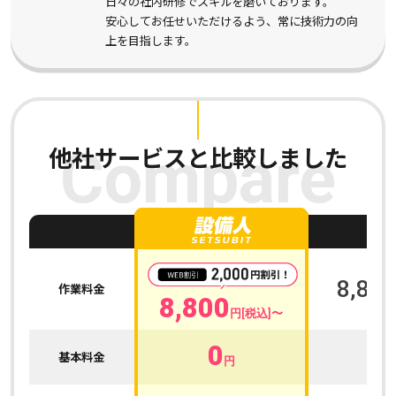
日々の社内研修でスキルを磨いております。
安心してお任せいただけるよう、常に技術力の向
上を目指します。
他社サービスと比較しました
Compare
A
8,800
作業料金
8,800
円[税込]〜
0
0
基本料金
円