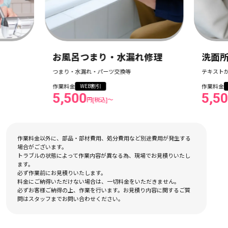
お風呂つまり・水漏れ修理
洗面所つま
つまり・水漏れ・パーツ交換等
テキストが入ります
作業料金
作業料金
WEB割引
WEB割引
5,500
5,500
円[税込]〜
円[税込
作業料金以外に、部品・部材費用、処分費用など別途費用が発生する
場合がございます。
トラブルの状態によって作業内容が異なる為、現場でお見積りいたし
ます。
必ず作業前にお見積りいたします。
料金にご納得いただけない場合は、一切料金をいただきません。
必ずお客様ご納得の上、作業を行います。お見積り内容に関するご質
問はスタッフまでお問い合わせください。