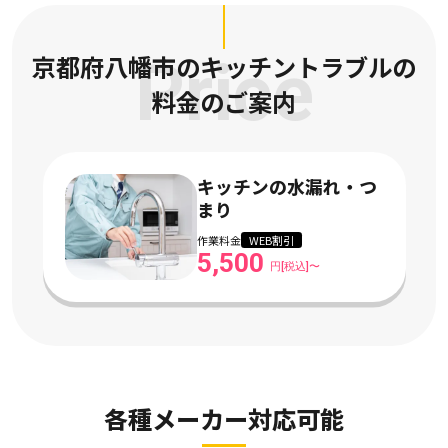
京都府八幡市のキッチントラブルの
Price
料金のご案内
キッチンの水漏れ・つ
まり
作業料金
WEB割引
5,500
円[税込]〜
各種メーカー対応可能