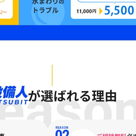
easo
が選ばれる理由
REASON
02