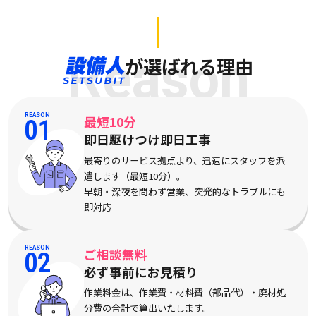
Reason
が選ばれる理由
REASON
最短10分
01
即日駆けつけ即日工事
最寄りのサービス拠点より、迅速にスタッフを派
遣します（最短10分）。
早朝・深夜を問わず営業、突発的なトラブルにも
即対応
REASON
ご相談無料
02
必ず事前にお見積り
作業料金は、作業費・材料費（部品代）・廃材処
分費の合計で算出いたします。