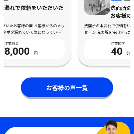
洗面所の水漏れで依頼をいただいた
お客様の声
洗面所の水漏れで依頼をいただいたお客様の声 お客様からのメッ
セージ 洗面所を使用するたびに水漏れしてしまい、不安になって
依頼しました。 床まで濡れてしまい、とても困っている状態でし
作業時間
作業料金
た。 電話対応から作業完了まで丁寧で安心 […]
40
8,000
分
円
お客様の声一覧