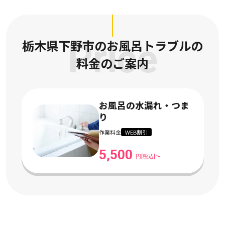
栃木県下野市のお風呂トラブルの
Price
料金のご案内
お風呂の水漏れ・つま
り
作業料金
WEB割引
5,500
円[税込]〜