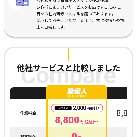
な経験を持つ有資格スタッフが多数在籍。
お客様により良いサービスをお届けするために、
日々の社内研修でスキルを磨いております。
安心してお任せいただけるよう、常に技術力の向
上を目指します。
他社サービスと比較しました
Compare
A
8,800
作業料金
8,800
円[税込]〜
0
0
基本料金