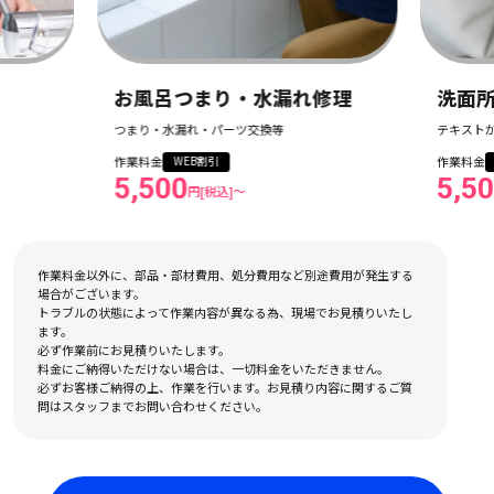
お風呂つまり・水漏れ修理
洗面所つ
つまり・水漏れ・パーツ交換等
テキストが入り
作業料金
作業料金
WEB割引
WEB割
5,500
5,500
円[税込]〜
円[
作業料金以外に、部品・部材費用、処分費用など別途費用が発生する
場合がございます。
トラブルの状態によって作業内容が異なる為、現場でお見積りいたし
ます。
必ず作業前にお見積りいたします。
料金にご納得いただけない場合は、一切料金をいただきません。
必ずお客様ご納得の上、作業を行います。お見積り内容に関するご質
問はスタッフまでお問い合わせください。