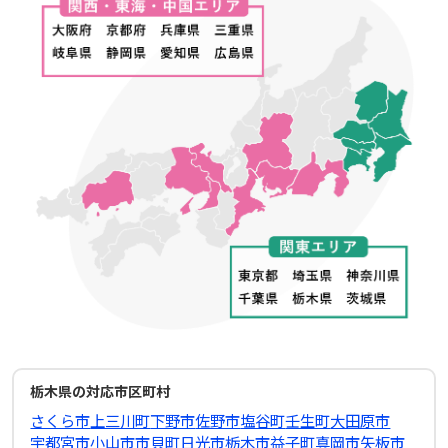
栃木県の対応市区町村
さくら市
上三川町
下野市
佐野市
塩谷町
壬生町
大田原市
宇都宮市
小山市
市貝町
日光市
栃木市
益子町
真岡市
矢板市