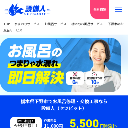
無料相談
TOP
水まわりサービス
お風呂サービス
栃木のお風呂サービス
下野市のお
風呂サービス
栃木県下野市でお風呂修理・交換工事なら
設備人（セツビット）
5,500
作業料金
WEB割引！
11,000円
円[税込]〜
今だけ半額！！