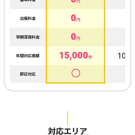
円
0
0
出張料金
円
0
0
早朝深夜料金
円
15,000
100,
年間対応実績
件
〇
即日対応
対応エリア