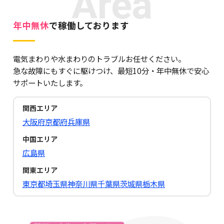
Area
年中無休
で稼働しております
電気まわりや水まわりのトラブルお任せください。
急な故障にもすぐに駆けつけ、最短10分・年中無休で安心
サポートいたします。
関西エリア
大阪府
京都府
兵庫県
中国エリア
広島県
関東エリア
東京都
埼玉県
神奈川県
千葉県
茨城県
栃木県