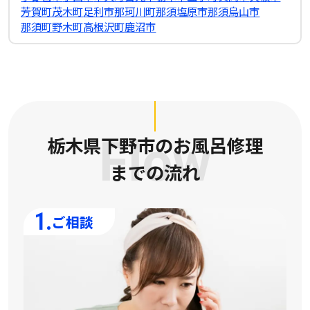
芳賀町
茂木町
足利市
那珂川町
那須塩原市
那須烏山市
那須町
野木町
高根沢町
鹿沼市
栃木県下野市のお風呂修理
Flow
までの流れ
1.
ご相談