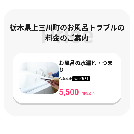
栃木県上三川町のお風呂トラブルの
Price
料金のご案内
お風呂の水漏れ・つま
り
作業料金
WEB割引
5,500
円[税込]〜