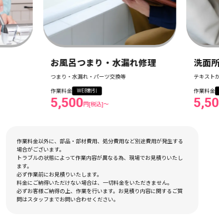
水漏れ修理
洗面所つまり・水漏れ修理
換等
テキストが入ります
作業料金
WEB割引
5,500
円[税込]〜
作業料金以外に、部品・部材費用、処分費用など別途費用が発生する
場合がございます。
トラブルの状態によって作業内容が異なる為、現場でお見積りいたし
ます。
必ず作業前にお見積りいたします。
料金にご納得いただけない場合は、一切料金をいただきません。
必ずお客様ご納得の上、作業を行います。お見積り内容に関するご質
問はスタッフまでお問い合わせください。