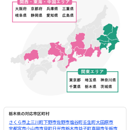
栃木県の対応市区町村
さくら市
上三川町
下野市
佐野市
塩谷町
壬生町
大田原市
宇都宮市
小山市
市貝町
日光市
栃木市
益子町
真岡市
矢板市