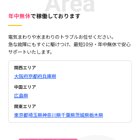
Area
年中無休
で稼働しております
電気まわりや水まわりのトラブルお任せください。
急な故障にもすぐに駆けつけ、最短10分・年中無休で安心
サポートいたします。
関西エリア
大阪府
京都府
兵庫県
中国エリア
広島県
関東エリア
東京都
埼玉県
神奈川県
千葉県
茨城県
栃木県