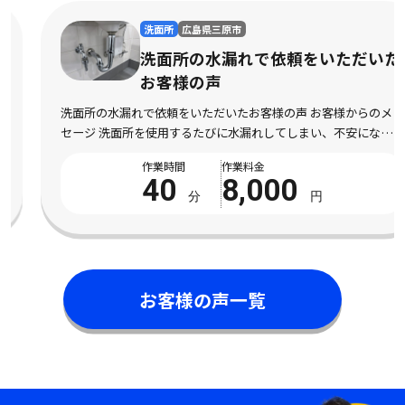
洗面所
広島県三原市
洗面所の水漏れで依頼をいただいた
お客様の声
洗面所の水漏れで依頼をいただいたお客様の声 お客様からのメッ
セージ 洗面所を使用するたびに水漏れしてしまい、不安になって
依頼しました。 床まで濡れてしまい、とても困っている状態でし
作業時間
作業料金
た。 電話対応から作業完了まで丁寧で安心 […]
40
8,000
分
円
お客様の声一覧