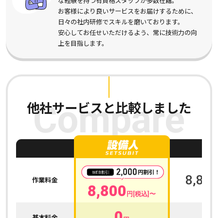
な経験を持つ有資格スタッフが多数在籍。
お客様により良いサービスをお届けするために、
日々の社内研修でスキルを磨いております。
安心してお任せいただけるよう、常に技術力の向
上を目指します。
他社サービスと比較しました
Compare
A
8,800
作業料金
8,800
円[税込]〜
0
0
基本料金