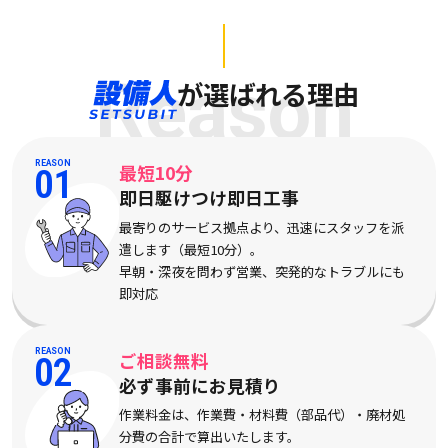
Reason
が選ばれる理由
REASON
最短10分
01
即日駆けつけ即日工事
最寄りのサービス拠点より、迅速にスタッフを派
遣します（最短10分）。
早朝・深夜を問わず営業、突発的なトラブルにも
即対応
REASON
ご相談無料
02
必ず事前にお見積り
作業料金は、作業費・材料費（部品代）・廃材処
分費の合計で算出いたします。