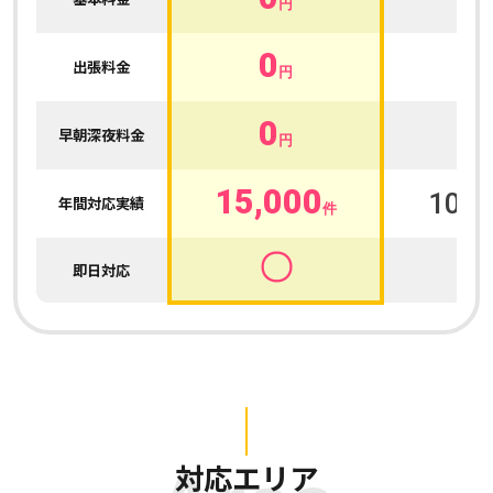
円
0
0
出張料金
円
0
0
早朝深夜料金
円
15,000
100,
年間対応実績
件
〇
即日対応
対応エリア