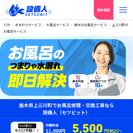
無料相談
TOP
水まわりサービス
お風呂サービス
栃木のお風呂サービス
上三川町の
お風呂サービス
栃木県上三川町でお風呂修理・交換工事なら
設備人（セツビット）
5,500
作業料金
WEB割引！
11,000円
円[税込]〜
今だけ半額！！