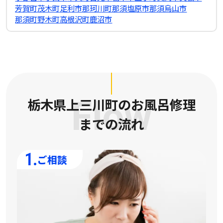
芳賀町
茂木町
足利市
那珂川町
那須塩原市
那須烏山市
那須町
野木町
高根沢町
鹿沼市
栃木県上三川町のお風呂修理
Flow
までの流れ
1.
ご相談