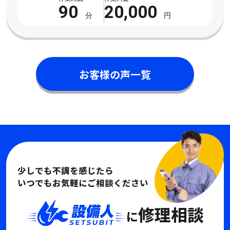
全く見られないチャンネルもあり困 […]
90
20,000
分
円
お客様の声一覧
少しでも不調を感じたら
いつでもお気軽にご相談ください
修理相談
に