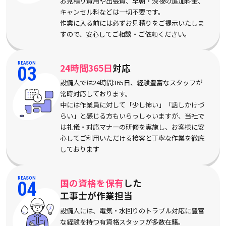
お見積り費用や出張費、早朝・深夜の追加料金、
キャンセル料などは一切不要です。
作業に入る前には必ずお見積りをご提示いたしま
すので、安心してご相談・ご依頼ください。
REASON
24時間365日
対応
03
設備人では24時間365日、経験豊富なスタッフが
常時対応しております。
中には作業員に対して「少し怖い」「話しかけづ
らい」と感じる方もいらっしゃいますが、当社で
は礼儀・対応マナーの研修を実施し、お客様に安
心してご利用いただける接客と丁寧な作業を徹底
しております
REASON
国の資格を保有
した
04
工事士が作業担当
設備人には、電気・水回りのトラブル対応に豊富
な経験を持つ有資格スタッフが多数在籍。