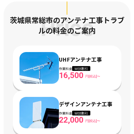
茨城県常総市のアンテナ工事トラブ
Price
ルの
料金のご案内
UHFアンテナ工事
作業料金
WEB割引
16,500
円[税込]〜
デザインアンテナ工事
作業料金
WEB割引
22,000
円[税込]〜