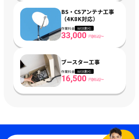
BS・CSアンテナ工事
（4K8K対応）
作業料金
WEB割引
33,000
円[税込]〜
ブースター工事
作業料金
WEB割引
16,500
円[税込]〜