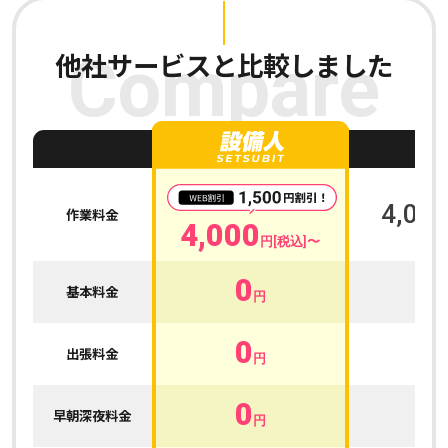
他社サービスと比較しました
Compare
A
4,000
作業料金
4,000
円[税込]〜
0
0
基本料金
円
0
0
出張料金
円
0
0
早朝深夜料金
円