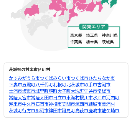
茨城県の対応市区町村
かすみがうら市
つくばみらい市
つくば市
ひたちなか市
下妻市
五霞町
八千代町
利根町
北茨城市
取手市
古河市
土浦市
坂東市
城里町
境町
大子町
大洗町
守谷市
常総市
常陸大宮市
常陸太田市
日立市
東海村
桜川市
水戸市
河内町
潮来市
牛久市
石岡市
神栖市
笠間市
筑西市
結城市
美浦村
茨城町
行方市
那珂市
鉾田市
阿見町
高萩市
鹿嶋市
龍ケ崎市