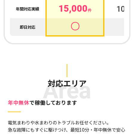
15,000
100,
年間対応実績
件
〇
即日対応
Area
対応エリア
年中無休
で稼働しております
電気まわりや水まわりのトラブルお任せください。
急な故障にもすぐに駆けつけ、最短10分・年中無休で安心