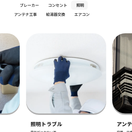
ブレーカー
コンセント
照明
アンテナ工事
給湯器交換
エアコン
給湯
お湯が出
作業料金
1,1
アンテナ工事