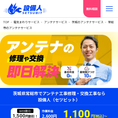
無料相談
TOP
電気まわりサービス
アンテナサービス
茨城のアンテナサービス
常総
市のアンテナサービス
茨城県常総市でアンテナ工事修理・交換工事なら
設備人（セツビット）
1,100
WEB割引
作業料金
1,500
2,600円
円[税込]〜
円割引！