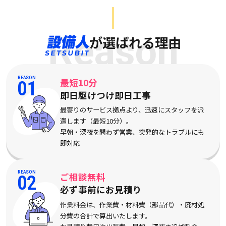
Reason
が選ばれる理由
REASON
最短10分
01
即日駆けつけ即日工事
最寄りのサービス拠点より、迅速にスタッフを派
遣します（最短10分）。
早朝・深夜を問わず営業、突発的なトラブルにも
即対応
REASON
ご相談無料
02
必ず事前にお見積り
作業料金は、作業費・材料費（部品代）・廃材処
分費の合計で算出いたします。