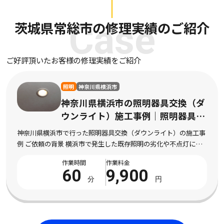
茨城県常総市の修理実績のご紹介
Case
ご好評頂いたお客様の修理実績をご紹介
照明
神奈川県横浜市
神奈川県横浜市の照明器具交換（ダ
ウンライト）施工事例｜照明器具交
換（ダウンライト）作業
神奈川県横浜市で行った照明器具交換（ダウンライト）の施工事
例 ご依頼の背景 横浜市で発生した既存照明の劣化や不点灯によ
り交換を希望された状況 神奈川県横浜市にお住まいのお客様よ
作業時間
作業料金
り、既存照明の劣化や不点灯により交換を希望さ […]
60
9,900
分
円