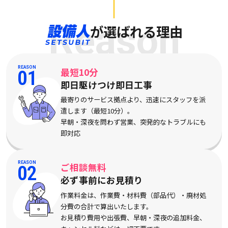
Reason
が選ばれる理由
REASON
最短10分
01
即日駆けつけ即日工事
最寄りのサービス拠点より、迅速にスタッフを派
遣します（最短10分）。
早朝・深夜を問わず営業、突発的なトラブルにも
即対応
REASON
ご相談無料
02
必ず事前にお見積り
作業料金は、作業費・材料費（部品代）・廃材処
分費の合計で算出いたします。
お見積り費用や出張費、早朝・深夜の追加料金、