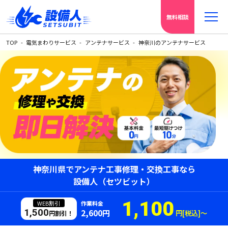
無料相談
TOP
電気まわりサービス
アンテナサービス
神奈川のアンテナサービス
神奈川県でアンテナ工事修理・交換工事なら
設備人（セツビット）
1,100
WEB割引
作業料金
1,500
2,600円
円[税込]〜
円割引！