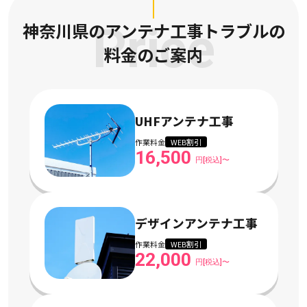
神奈川県のアンテナ工事トラブルの
Price
料金のご案内
UHFアンテナ工事
作業料金
WEB割引
16,500
円[税込]〜
デザインアンテナ工事
作業料金
WEB割引
22,000
円[税込]〜