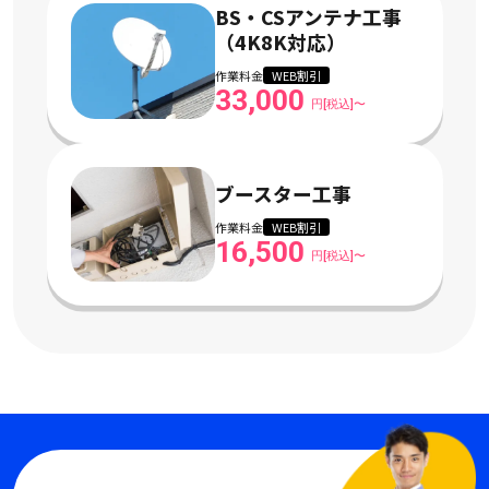
BS・CSアンテナ工事
（4K8K対応）
作業料金
WEB割引
33,000
円[税込]〜
ブースター工事
作業料金
WEB割引
16,500
円[税込]〜