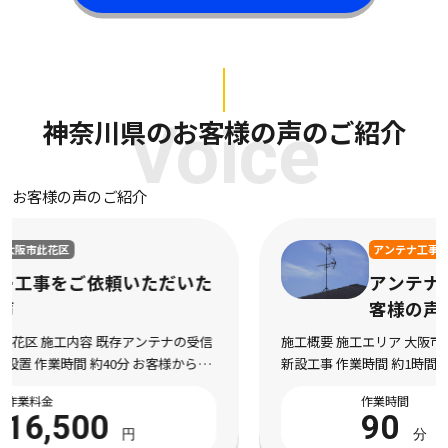
神奈川県のお客様の声のご紹介
Voice
お客様の声のご紹介
アンテナ工事
大阪市東住吉区
アンテナ工事をご依頼いただいたお
客様の声
施工概要 施工エリア 大阪市東住吉区 施工内容 地デジアンテナの
新設工事 作業時間 約1時間30分 お客様からのメッセージ 引っ越
し直後からテレビの映りが悪く、特に夜になるとノイズが入って
作業時間
作業料金
全く見られないチャンネルもあり困 […]
90
20,000
分
円