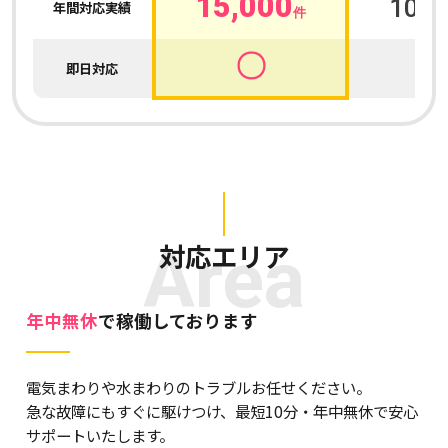
15,000
100,
年間対応実績
件
〇
即日対応
Area
対応エリア
年中無休
で稼働しております
電気まわりや水まわりのトラブルお任せください。
急な故障にもすぐに駆けつけ、最短10分・年中無休で安心
サポートいたします。