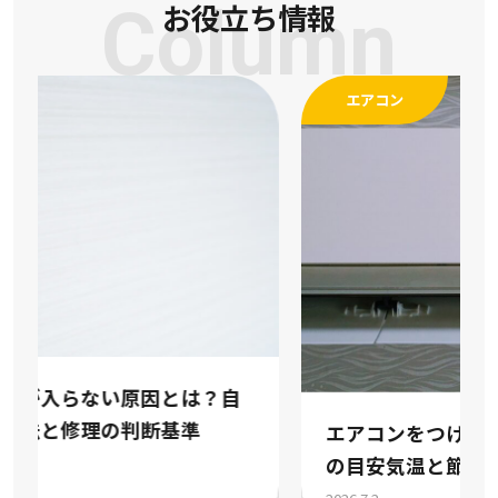
Column
お役立ち情報
エアコン
エアコンをつける時期はいつ？冷房暖房
の目安気温と節約術を解説