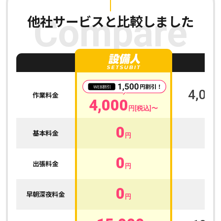
他社サービスと比較しました
Compare
A
4,000
作業料金
4,000
円[税込]〜
0
0
基本料金
円
0
0
出張料金
円
0
0
早朝深夜料金
円