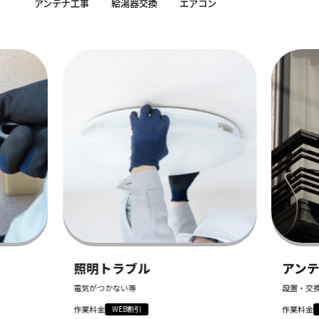
アンテナ工事
給湯器交換
エアコン
照明トラブル
アンテナ工事
電気がつかない等
設置・交換・修理
作業料金
作業料金
WEB割引
WEB割引