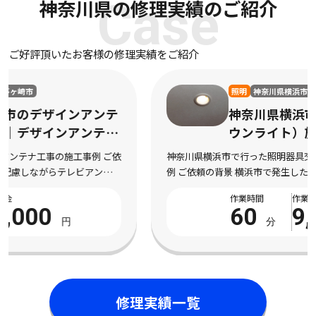
神奈川県の修理実績のご紹介
Case
ご好評頂いたお客様の修理実績をご紹介
照明
神奈川県横浜市
神奈川県横浜市の照明器具交換（ダ
ウンライト）施工事例｜照明器具交
換（ダウンライト）作業
神奈川県横浜市で行った照明器具交換（ダウンライト）の施工事
例 ご依頼の背景 横浜市で発生した既存照明の劣化や不点灯によ
り交換を希望された状況 神奈川県横浜市にお住まいのお客様よ
作業時間
作業料金
り、既存照明の劣化や不点灯により交換を希望さ […]
60
9,900
分
円
修理実績一覧