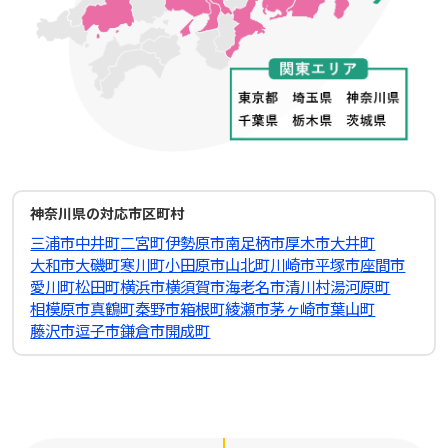
神奈川県の対応市区町村
三浦市
中井町
二宮町
伊勢原市
南足柄市
厚木市
大井町
大和市
大磯町
寒川町
小田原市
山北町
川崎市
平塚市
座間市
愛川町
松田町
横浜市
横須賀市
海老名市
清川村
湯河原町
相模原市
真鶴町
秦野市
箱根町
綾瀬市
茅ヶ崎市
葉山町
藤沢市
逗子市
鎌倉市
開成町