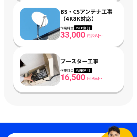
BS・CSアンテナ工事
（4K8K対応）
作業料金
WEB割引
33,000
円[税込]〜
ブースター工事
作業料金
WEB割引
16,500
円[税込]〜