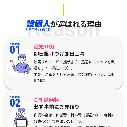
Reason
が選ばれる理由
REASON
最短10分
01
即日駆けつけ即日工事
最寄りのサービス拠点より、迅速にスタッフを派
遣します（最短10分）。
早朝・深夜を問わず営業、突発的なトラブルにも
即対応
REASON
ご相談無料
02
必ず事前にお見積り
作業料金は、作業費・材料費（部品代）・廃材処
分費の合計で算出いたします。