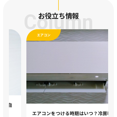
Column
お役立ち情報
エアコン
エアコンをつける時期はいつ？冷房暖房