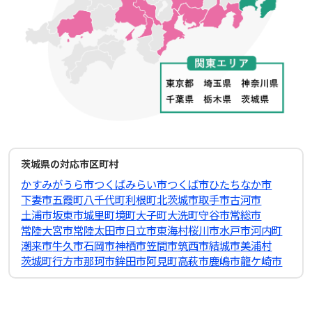
茨城県の対応市区町村
かすみがうら市
つくばみらい市
つくば市
ひたちなか市
下妻市
五霞町
八千代町
利根町
北茨城市
取手市
古河市
土浦市
坂東市
城里町
境町
大子町
大洗町
守谷市
常総市
常陸大宮市
常陸太田市
日立市
東海村
桜川市
水戸市
河内町
潮来市
牛久市
石岡市
神栖市
笠間市
筑西市
結城市
美浦村
茨城町
行方市
那珂市
鉾田市
阿見町
高萩市
鹿嶋市
龍ケ崎市