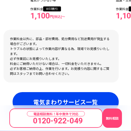
設置・交換・修理
作業料金
引
WEB割引
1,100
税込]〜
円[税込]〜
作業料金以外に、部品・部材費用、処分費用など別途費用が発生する
場合がございます。
トラブルの状態によって作業内容が異なる為、現場でお見積りいたし
ます。
必ず作業前にお見積りいたします。
料金にご納得いただけない場合は、一切料金をいただきません。
必ずお客様ご納得の上、作業を行います。お見積り内容に関するご質
問はスタッフまでお問い合わせください。
電気まわりサービス一覧
電話相談無料！年中無休で対応
無料相談
0120-922-049