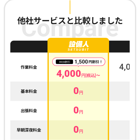
他社サービスと比較しました
Compare
A
4,000
作業料金
4,000
円[税込]〜
0
0
基本料金
円
0
0
出張料金
円
0
0
早朝深夜料金
円