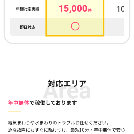
15,000
100,
年間対応実績
件
〇
即日対応
Area
対応エリア
年中無休
で稼働しております
電気まわりや水まわりのトラブルお任せください。
急な故障にもすぐに駆けつけ、最短10分・年中無休で安心