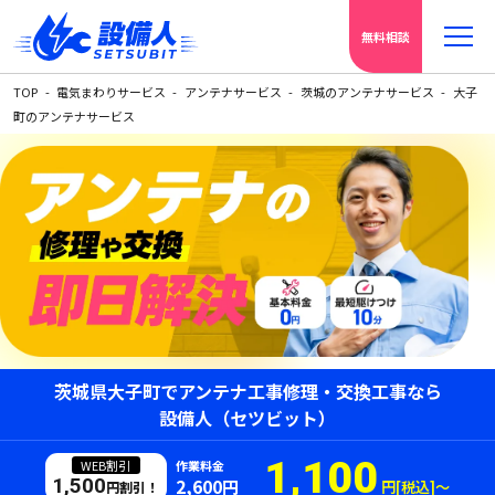
無料相談
TOP
電気まわりサービス
アンテナサービス
茨城のアンテナサービス
大子
町のアンテナサービス
茨城県大子町でアンテナ工事修理・交換工事なら
設備人（セツビット）
1,100
WEB割引
作業料金
1,500
2,600円
円[税込]〜
円割引！