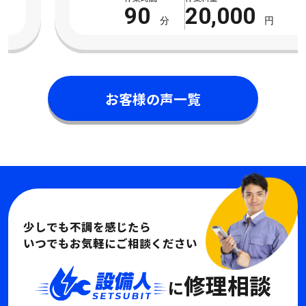
全く見られないチャンネルもあり困 […]
90
20,000
分
円
お客様の声一覧
少しでも不調を感じたら
いつでもお気軽にご相談ください
修理相談
に