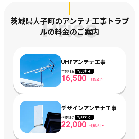
茨城県大子町のアンテナ工事トラブ
Price
ルの
料金のご案内
UHFアンテナ工事
作業料金
WEB割引
16,500
円[税込]〜
デザインアンテナ工事
作業料金
WEB割引
22,000
円[税込]〜