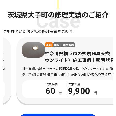
茨城県大子町の修理実績のご紹介
Case
ご好評頂いたお客様の修理実績をご紹介
照明
神奈川県横浜市
神奈川県横浜市の照明器具交換（ダ
ウンライト）施工事例｜照明器具交
換（ダウンライト）作業
神奈川県横浜市で行った照明器具交換（ダウンライト）の施工事
例 ご依頼の背景 横浜市で発生した既存照明の劣化や不点灯によ
り交換を希望された状況 神奈川県横浜市にお住まいのお客様よ
作業時間
作業料金
り、既存照明の劣化や不点灯により交換を希望さ […]
60
9,900
分
円