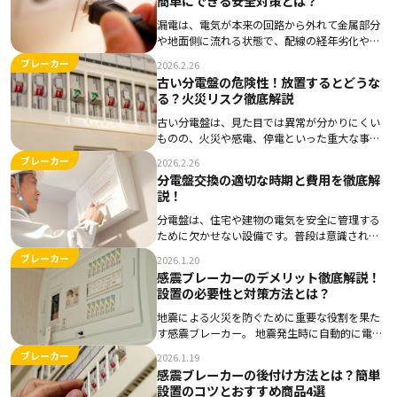
簡単にできる安全対策とは？
漏電は、電気が本来の回路から外れて金属部分
や地面側に流れる状態で、配線の経年劣化やコ
ードの傷み、結露や水漏れなどがきっかけにな
ブレーカー
2026.2.26
りやすいトラブルです。気づかずに通電を続け
古い分電盤の危険性！放置するとどうな
ると、ブレーカーが落ちるだけでなく感電や火
る？火災リスク徹底解説
災につなが […]
古い分電盤は、見た目では異常が分かりにくい
ものの、火災や感電、停電といった重大な事故
リスクを内包しています。長年の使用による内
ブレーカー
2026.2.26
部劣化や、現在の電力使用環境との不一致は、
分電盤交換の適切な時期と費用を徹底解
住まいの安全性や快適性を損なう要因になり得
説！
ます。 本 […]
分電盤は、住宅や建物の電気を安全に管理する
ために欠かせない設備です。普段は意識されに
くい存在ですが、経年劣化や電力使用量の増加
ブレーカー
2026.1.20
により、不具合や事故のリスクが高まることが
感震ブレーカーのデメリット徹底解説！
あります。 本記事では、分電盤の基本的な役割
設置の必要性と対策方法とは？
から交換 […]
地震による火災を防ぐために重要な役割を果た
す感震ブレーカー。 地震発生時に自動的に電気
を遮断し、火災のリスクを大幅に減少させるこ
ブレーカー
2026.1.19
の装置は、特に地震多発地域である日本におい
感震ブレーカーの後付け方法とは？簡単
て、家庭や施設に必須の設備となっています。
設置のコツとおすすめ商品4選
過去の […]