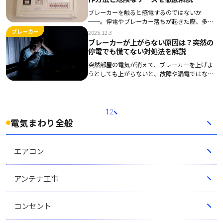
自分の […]
ブレーカーを触ると感電するのではないか
──。停電やブレーカー落ちが起きた際、多く
の方が抱く不安です。 結論として、通常の操作
ブレーカー
2025.12.3
で感電する可能性はほとんどありません。しか
ブレーカーが上がらない原因は？突然の
し、漏電や水濡れ、破損など危険な条件がそろ
停電でも慌てない対処法を解説
うと、感電リ […]
突然部屋の電気が消えて、ブレーカーを上げよ
うとしても上がらないと、故障や漏電ではない
かと不安になります。 とくに夜間や急いでいる
ときだと、どうすればよいか分からず焦ってし
まうでしょう。 ブレーカーが上がらない原因は
1つで […]
1
2
電気まわり全般
エアコン
アンテナ工事
コンセント