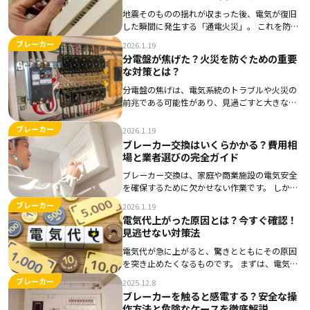
地震そのものの揺れが収まった後、電気が復旧
した瞬間に発生する「通電火災」。 これを防ぐ
切り札となるのが「感震ブレーカー」です。 新
ブレーカー
2026.1.19
築時に設置するものと思われがちですが、実は
分電盤が焦げた？火災を防ぐための重要
既存の住宅にも後付けが可能です。 しかし、一
な対策とは？
言で […]
分電盤の焦げは、電気系統のトラブルや火災の
前兆である可能性があり、見過ごすと大きな危
険につながることがあります。 焦げが発生する
原因としては過負荷や接触不良、部品の劣化が
ブレーカー
2026.1.19
挙げられますが、これらを放置すると火災のリ
ブレーカー交換はいくらかかる？費用相
スクが高 […]
場と業者選びの完全ガイド
ブレーカー交換は、家庭や商業施設の電気安全
を確保するために欠かせない作業です。 しか
し、交換にかかる費用やそのタイミングについ
ブレーカー
2026.1.19
ては、多くの方が悩むポイントです。 交換費用
電気代上がった原因とは？今すぐ確認！
を抑えるためには、複数業者から見積もりを取
見逃せない対策法
ることや […]
電気代が急に上がると、驚きとともにその原因
を突き止めたくなるものです。 まずは、電気代
の増加要因を理解し、無駄な支出を抑えること
ブレーカー
2025.12.8
が大切です。 生活の中で使用している家電や電
ブレーカーを触ると感電する？安全な操
力プランが原因となることが多いため、まずは
作方法と危険なケースを徹底解説