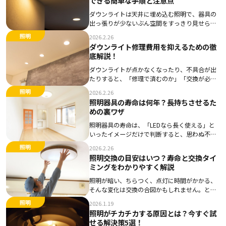
できる簡単な手順と注意点
ダウンライトは天井に埋め込む照明で、器具の
出っ張りが少ないぶん空間をすっきり見せられ
ます。光は基本的に下向きに出るため、キッチ
照明
2026.2.26
ンの手元や壁面の飾りなど「照らしたい場所」
ダウンライト修理費用を抑えるための徹
をつくりやすい点も魅力です。 ただし、シーリ
底解説！
ングライ […]
ダウンライトが点かなくなったり、不具合が出
たりすると、「修理で済むのか」「交換が必要
なのか」「費用はいくらかかるのか」と迷う人
照明
2026.2.26
は少なくありません。ダウンライトは種類や故
照明器具の寿命は何年？長持ちさせるた
障内容によって対応方法や費用が大きく変わる
めの裏ワザ
ため、基本 […]
照明器具の寿命は、「LEDなら長く使える」と
いったイメージだけで判断すると、思わぬ不具
合や早期交換につながることがあります。 実際
照明
2026.2.26
には、点灯時間や点滅の回数、熱や湿気といっ
照明交換の目安はいつ？寿命と交換タイ
た設置環境によって、消耗の進み方は大きく変
ミングをわかりやすく解説
わりま […]
照明が暗い、ちらつく、点灯に時間がかかる、
そんな変化は交換の合図かもしれません。とは
いえ高所作業や電気の扱いには感電・転倒のリ
照明
2026.1.19
スクがあり、やみくもに替えるのは危険です。
照明がチカチカする原因とは？今すぐ試
そこで本記事では、家庭でできる安全対策か
せる解決策5選！
ら、蛍光灯 […]