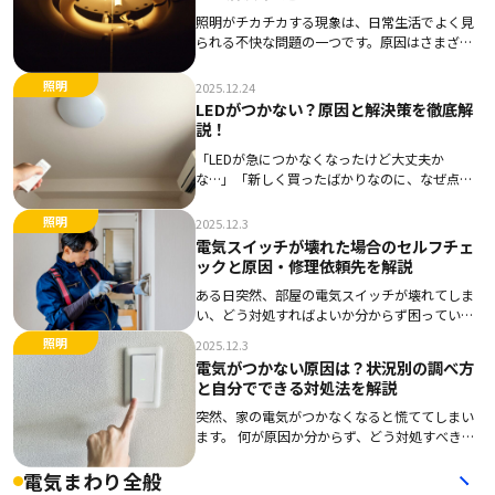
照明がチカチカする現象は、日常生活でよく見
られる不快な問題の一つです。原因はさまざま
で、電球や蛍光灯の寿命、安定器の不具合、接
触不良、さらには調光器との相性問題まで多岐
照明
2025.12.24
にわたります。放置すると、視覚的なストレス
LEDがつかない？原因と解決策を徹底解
や体調不良 […]
説！
「LEDが急につかなくなったけど大丈夫か
な…」「新しく買ったばかりなのに、なぜ点灯
しないのだろう」と不安や疑問を感じている方
もいるでしょう。突然LEDがつかなくなると、
照明
2025.12.3
原因がわからず戸惑うものです。 まずは落ち着
電気スイッチが壊れた場合のセルフチェ
いて、原 […]
ックと原因・修理依頼先を解説
ある日突然、部屋の電気スイッチが壊れてしま
い、どう対処すればよいか分からず困っていま
せんか？スイッチが陥没して戻らない、電気が
照明
2025.12.3
つかないといったトラブルには、いくつかの原
電気がつかない原因は？状況別の調べ方
因が考えられるものです。故障だと決めつける
と自分でできる対処法を解説
前に、ご自 […]
突然、家の電気がつかなくなると慌ててしまい
ます。 何が原因か分からず、どう対処すべきか
不安になることも多いでしょう。 電気がつかな
い原因は、家全体の問題から一部屋だけのトラ
電気まわり全般