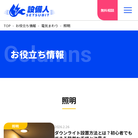
無料相談
TOP
お役立ち情報
電気まわり
照明
Columns
お役立ち情報
照明
照明
2026.2.26
ダウンライト設置方法とは？初心者でも