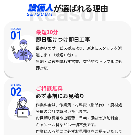
Reason
が選ばれる理由
REASON
最短10分
01
即日駆けつけ即日工事
最寄りのサービス拠点より、迅速にスタッフを派
遣します（最短10分）。
早朝・深夜を問わず営業、突発的なトラブルにも
即対応
REASON
ご相談無料
02
必ず事前にお見積り
作業料金は、作業費・材料費（部品代）・廃材処
分費の合計で算出いたします。
お見積り費用や出張費、早朝・深夜の追加料金、
キャンセル料などは一切不要です。
作業に入る前には必ずお見積りをご提示いたしま