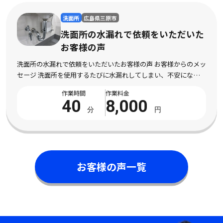
洗面所
広島県三原市
洗面所の水漏れで依頼をいただいた
お客様の声
洗面所の水漏れで依頼をいただいたお客様の声 お客様からのメッ
セージ 洗面所を使用するたびに水漏れしてしまい、不安になって
依頼しました。 床まで濡れてしまい、とても困っている状態でし
作業時間
作業料金
た。 電話対応から作業完了まで丁寧で安心 […]
40
8,000
分
円
お客様の声一覧