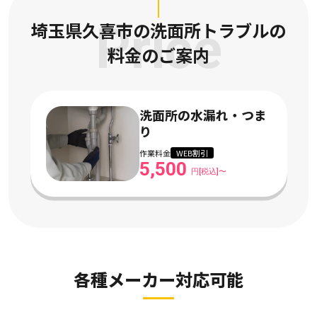
埼玉県久喜市の洗面所トラブルの
Price
料金のご案内
洗面所の水漏れ・つま
り
作業料金
WEB割引
5,500
円[税込]〜
各種メーカー対応可能