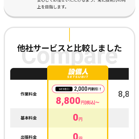
上を目指します。
他社サービスと比較しました
Compare
A
8,800
作業料金
8,800
円[税込]〜
0
0
基本料金
円
0
0
出張料金
円