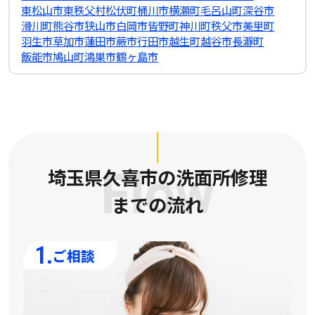
東松山市
東秩父村
松伏町
桶川市
横瀬町
毛呂山町
深谷市
滑川町
熊谷市
狭山市
白岡市
皆野町
神川町
秩父市
美里町
羽生市
草加市
蓮田市
蕨市
行田市
越生町
越谷市
長瀞町
飯能市
鳩山町
鴻巣市
鶴ヶ島市
埼玉県久喜市の洗面所修理
Flow
までの流れ
1.
ご相談