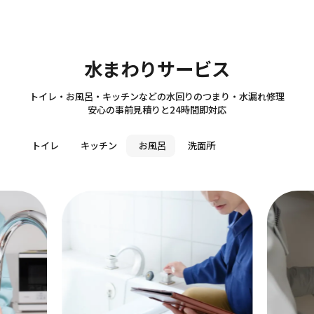
Sanitary
水まわりサービス
トイレ・お風呂・キッチンなどの水回りのつまり・水漏れ修理
安心の事前見積りと24時間即対応
トイレ
キッチン
お風呂
洗面所
トイ
つまり・
作業料金
5,5