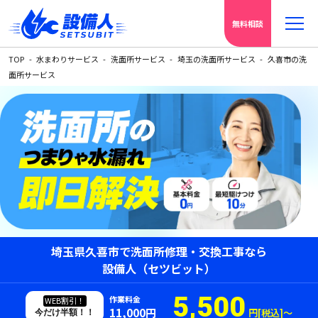
無料相談
TOP
水まわりサービス
洗面所サービス
埼玉の洗面所サービス
久喜市の洗
面所サービス
埼玉県久喜市で洗面所修理・交換工事なら
設備人（セツビット）
5,500
作業料金
WEB割引！
11,000円
円[税込]〜
今だけ半額！！