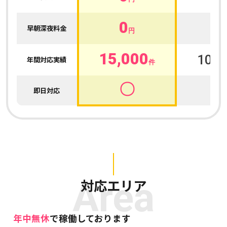
0
0
早朝深夜料金
円
15,000
100,
年間対応実績
件
〇
即日対応
Area
対応エリア
年中無休
で稼働しております