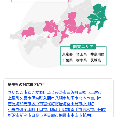
埼玉県の対応市区町村
さいたま市
ときがわ町
ふじみ野市
三芳町
三郷市
上尾市
上里町
久喜市
伊奈町
入間市
八潮市
加須市
北本市
吉川市
吉見町
和光市
坂戸市
宮代町
寄居町
富士見市
小川町
小鹿野町
嵐山町
川口市
川島町
川越市
幸手市
志木市
戸田市
所沢市
新座市
日高市
春日部市
朝霞市
本庄市
杉戸町