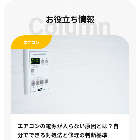
Column
お役立ち情報
エアコン
エアコンをつける時期はいつ？冷房暖房