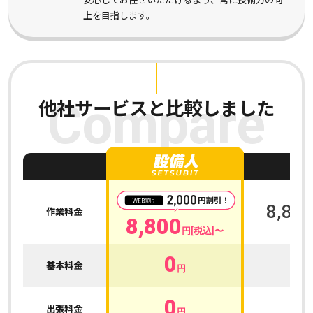
上を目指します。
他社サービスと比較しました
Compare
A
8,800
作業料金
8,800
円[税込]〜
0
0
基本料金
円
0
0
出張料金
円