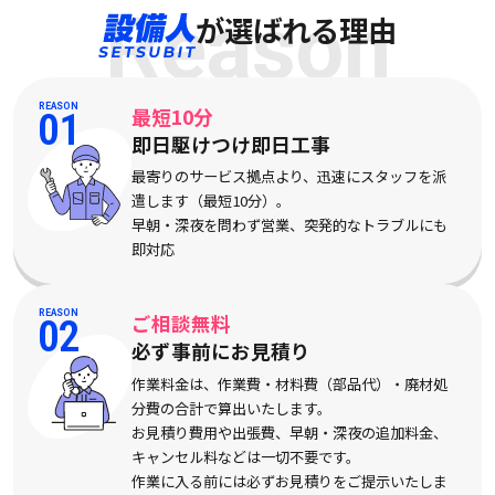
Reason
が選ばれる理由
REASON
最短10分
01
即日駆けつけ即日工事
最寄りのサービス拠点より、迅速にスタッフを派
遣します（最短10分）。
早朝・深夜を問わず営業、突発的なトラブルにも
即対応
REASON
ご相談無料
02
必ず事前にお見積り
作業料金は、作業費・材料費（部品代）・廃材処
分費の合計で算出いたします。
お見積り費用や出張費、早朝・深夜の追加料金、
キャンセル料などは一切不要です。
作業に入る前には必ずお見積りをご提示いたしま