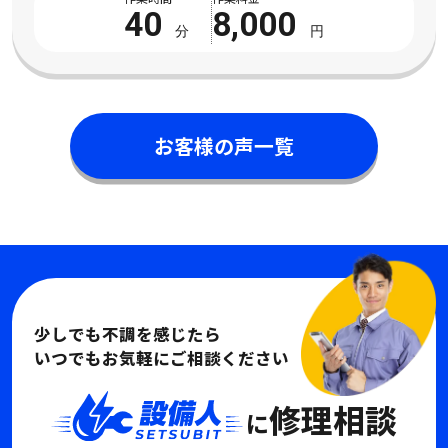
た。 電話対応から作業完了まで丁寧で安心 […]
40
8,000
分
円
お客様の声一覧
少しでも不調を感じたら
いつでもお気軽にご相談ください
修理相談
に