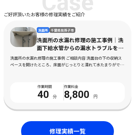
Case
ご好評頂いたお客様の修理実績をご紹介
洗面所
茨城県石岡市
洗面所のつまり修理の施工事例｜洗
面配管の頑固なつまりを迅速に解消
洗面所のつまり修理の施工事例 ご相談内容 洗面台の排水口から
水がほとんど流れなくなり、不快な臭いも上がってくるようにな
ったとご相談をいただきました。市販の液体パイプクリーナーを
数回試してみたものの全く改善の気配がなく、数 […]
作業時間
作業料金
50
8,800
分
円
修理実績一覧