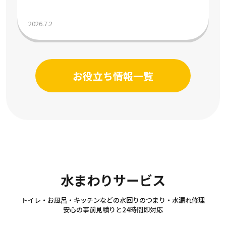
の目安気温と節約術を解説
2026.7.2
お役立ち情報一覧
Sanitary
水まわりサービス
トイレ・お風呂・キッチンなどの水回りのつまり・水漏れ修理
安心の事前見積りと24時間即対応