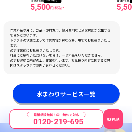
作業料金
作業料金
WEB割引
W
5,500
5,50
円[税込]〜
作業料金以外に、部品・部材費用、処分費用など別途費用が発生する
場合がございます。
トラブルの状態によって作業内容が異なる為、現場でお見積りいたし
ます。
必ず作業前にお見積りいたします。
料金にご納得いただけない場合は、一切料金をいただきません。
必ずお客様ご納得の上、作業を行います。お見積り内容に関するご質
問はスタッフまでお問い合わせください。
水まわりサービス一覧
電話相談無料！年中無休で対応
無料相談
0120-219-695