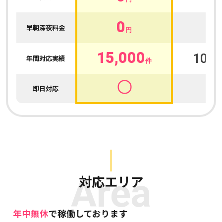
0
0
早朝深夜料金
円
15,000
100,
年間対応実績
件
〇
即日対応
Area
対応エリア
年中無休
で稼働しております