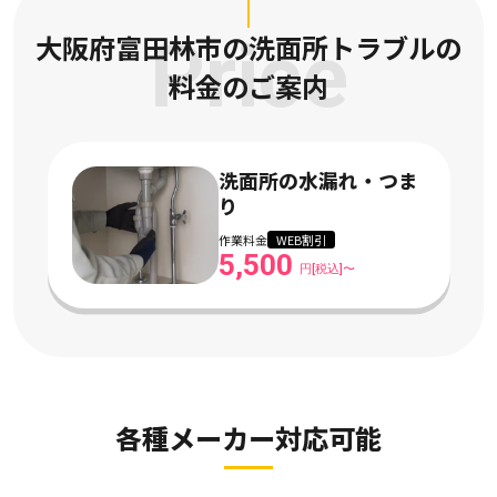
大阪府富田林市の洗面所トラブルの
Price
料金のご案内
洗面所の水漏れ・つま
り
作業料金
WEB割引
5,500
円[税込]〜
各種メーカー対応可能