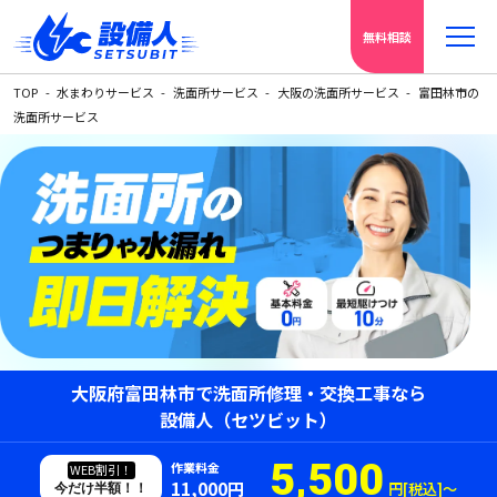
無料相談
TOP
水まわりサービス
洗面所サービス
大阪の洗面所サービス
富田林市の
洗面所サービス
大阪府富田林市で洗面所修理・交換工事なら
設備人（セツビット）
5,500
作業料金
WEB割引！
11,000円
円[税込]〜
今だけ半額！！