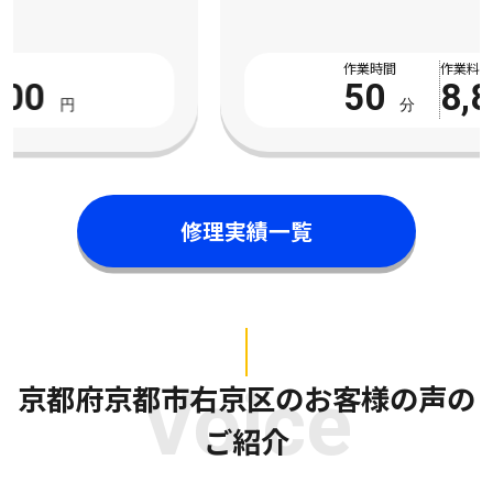
ったとご相談をいただきました。市販の液体パイプクリーナーを
数回試してみたものの全く改善の気配がなく、数 […]
作業時間
作業料金
50
8,800
分
円
修理実績一覧
京都府京都市右京区のお客様の声の
Voice
ご紹介