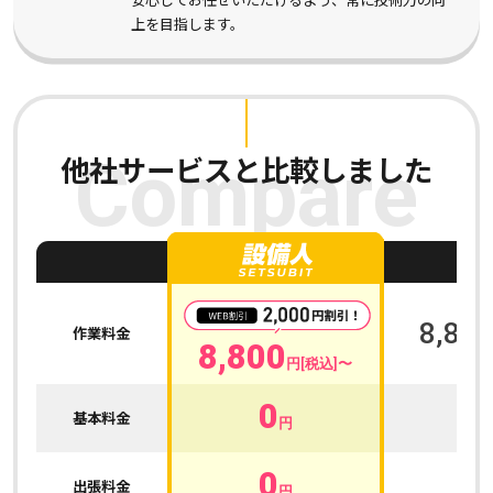
上を目指します。
他社サービスと比較しました
Compare
A
8,800
作業料金
8,800
円[税込]〜
0
0
基本料金
円
0
0
出張料金
円