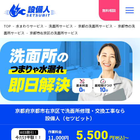
無料相談
TOP
水まわりサービス
洗面所サービス
京都の洗面所サービス
京都市の洗
面所サービス
京都市右京区の洗面所サービス
京都府京都市右京区で洗面所修理・交換工事なら
設備人（セツビット）
5,500
作業料金
WEB割引！
11,000円
円[税込]〜
今だけ半額！！