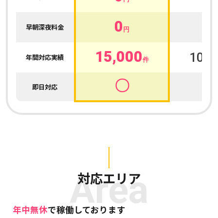
0
0
早朝深夜料金
円
15,000
100,
年間対応実績
件
〇
即日対応
Area
対応エリア
年中無休
で稼働しております