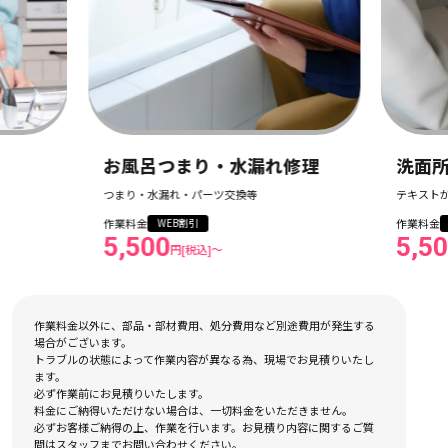
お風呂つまり・水漏れ修理
洗面所つま
つまり・水漏れ・パーツ交換等
テキストが入りま
作業料金
作業料金
WEB割引
WEB割引
5,500
5,500
円[税込]〜
円[税
作業料金以外に、部品・部材費用、処分費用など別途費用が発生する
場合がございます。
トラブルの状態によって作業内容が異なる為、現場でお見積りいたし
ます。
必ず作業前にお見積りいたします。
料金にご納得いただけない場合は、一切料金をいただきません。
必ずお客様ご納得の上、作業を行います。お見積り内容に関するご質
問はスタッフまでお問い合わせください。