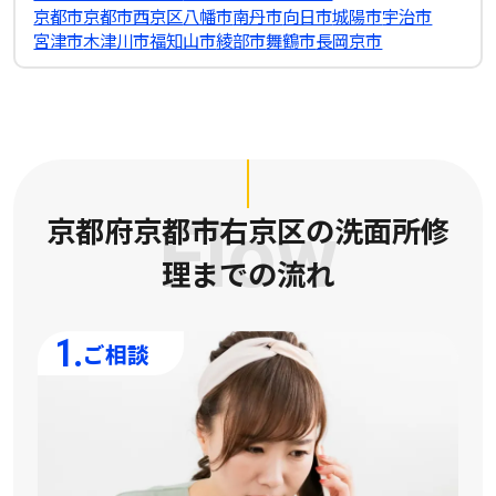
京都市京都市西京区
八幡市
南丹市
向日市
城陽市
宇治市
宮津市
木津川市
福知山市
綾部市
舞鶴市
長岡京市
京都府京都市右京区の洗面所修
Flow
理
までの流れ
1.
ご相談