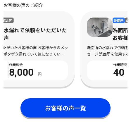
お客様の声のご紹介
洗面所
広島県三原市
洗面所の水漏れで依頼をいただいた
お客様の声
洗面所の水漏れで依頼をいただいたお客様の声 お客様からのメッ
セージ 洗面所を使用するたびに水漏れしてしまい、不安になって
依頼しました。 床まで濡れてしまい、とても困っている状態でし
作業時間
作業料金
た。 電話対応から作業完了まで丁寧で安心 […]
40
8,000
分
円
お客様の声一覧