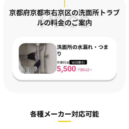
京都府京都市右京区の洗面所トラブ
Price
ルの
料金のご案内
洗面所の水漏れ・つま
り
作業料金
WEB割引
5,500
円[税込]〜
各種メーカー対応可能