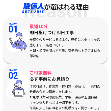
Reason
が選ばれる理由
REASON
最短10分
01
即日駆けつけ即日工事
最寄りのサービス拠点より、迅速にスタッフを派
遣します（最短10分）。
早朝・深夜を問わず営業、突発的なトラブルにも
即対応
REASON
ご相談無料
02
必ず事前にお見積り
作業料金は、作業費・材料費（部品代）・廃材処
分費の合計で算出いたします。
お見積り費用や出張費、早朝・深夜の追加料金、
キャンセル料などは一切不要です。
作業に入る前には必ずお見積りをご提示いたしま