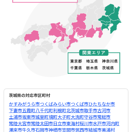
茨城県の対応市区町村
かすみがうら市
つくばみらい市
つくば市
ひたちなか市
下妻市
五霞町
八千代町
利根町
北茨城市
取手市
古河市
土浦市
坂東市
城里町
境町
大子町
大洗町
守谷市
常総市
常陸大宮市
常陸太田市
日立市
東海村
桜川市
水戸市
河内町
潮来市
牛久市
石岡市
神栖市
笠間市
筑西市
結城市
美浦村