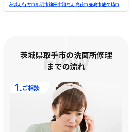
茨城町
行方市
那珂市
鉾田市
阿見町
高萩市
鹿嶋市
龍ケ崎市
茨城県取手市の洗面所修理
Flow
までの流れ
1.
ご相談