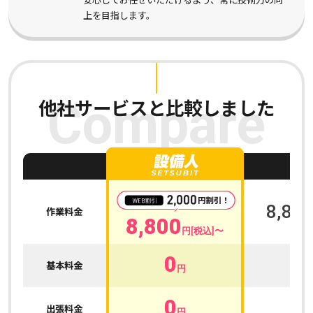
上を目指します。
他社サービスと比較しました
Compare
A
8,800
作業料金
8,800
円[税込]〜
0
0
基本料金
円
0
0
出張料金
円