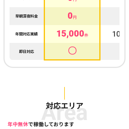
0
0
早朝深夜料金
円
15,000
100,
年間対応実績
件
〇
即日対応
Area
対応エリア
年中無休
で稼働しております