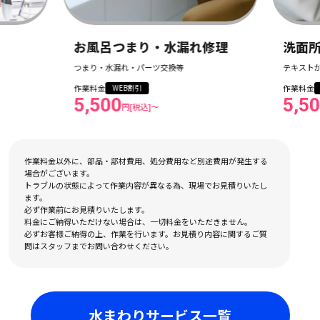
お風呂つまり・水漏れ修理
洗面
つまり・水漏れ・パーツ交換等
テキスト
作業料金
作業料金
WEB割引
5,500
5,5
円[税込]〜
作業料金以外に、部品・部材費用、処分費用など別途費用が発生する
場合がございます。
トラブルの状態によって作業内容が異なる為、現場でお見積りいたし
ます。
必ず作業前にお見積りいたします。
料金にご納得いただけない場合は、一切料金をいただきません。
必ずお客様ご納得の上、作業を行います。お見積り内容に関するご質
問はスタッフまでお問い合わせください。
水まわりサービス一覧