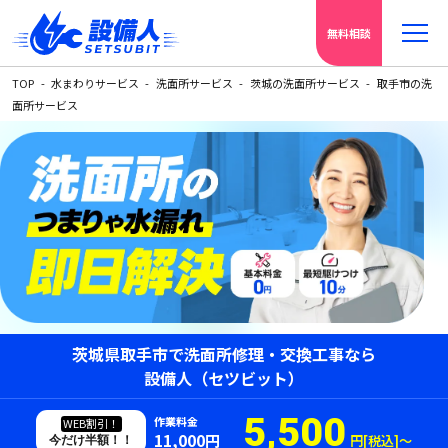
無料相談
TOP
水まわりサービス
洗面所サービス
茨城の洗面所サービス
取手市の洗
面所サービス
茨城県取手市で洗面所修理・交換工事なら
設備人（セツビット）
5,500
作業料金
WEB割引！
11,000円
円[税込]〜
今だけ半額！！