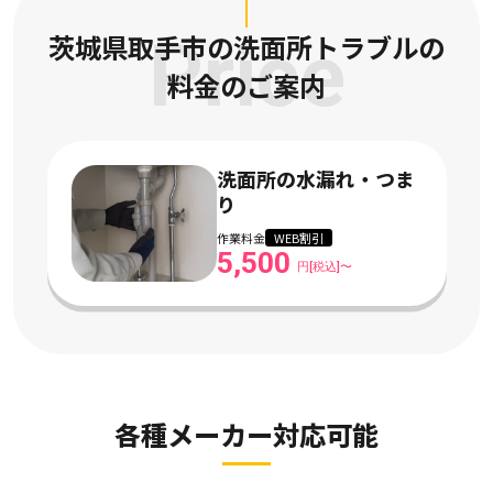
茨城県取手市の洗面所トラブルの
Price
料金のご案内
洗面所の水漏れ・つま
り
作業料金
WEB割引
5,500
円[税込]〜
各種メーカー対応可能