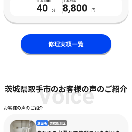
作業時間
作業料金
50
8,800
円
分
円
修理実績一覧
茨城県取手市のお客様の声のご紹介
Voice
お客様の声のご紹介
洗面所
広島県三原市