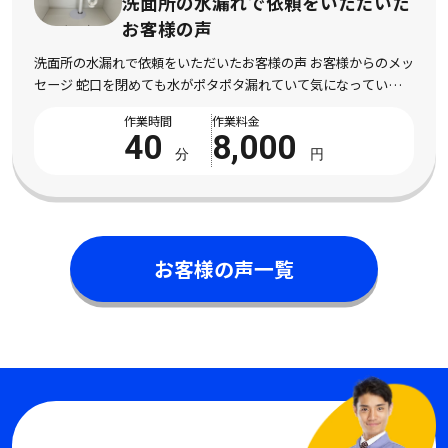
依頼をいただいた
洗面所の水漏れで依
お客様の声
の声 お客様からのメッ
洗面所の水漏れで依頼をいただいたお客様
ていて気になっていまし
セージ 洗面所を使用するたびに水漏れし
願いしました。 現地
依頼しました。 床まで濡れてしまい、と
作業時間
作業料金
 […]
た。 電話対応から作業完了まで丁寧で安心 
00
40
8,0
円
分
お客様の声一覧