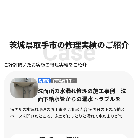
茨城県取手市の修理実績のご紹介
Case
ご好評頂いたお客様の修理実績をご紹介
洗面所
茨城県石岡市
工事例｜洗
洗面所のつまり修理の施
ラブルを解
面配管の頑固なつまりを
台の下の収納ス
洗面所のつまり修理の施工事例 ご相談内容 洗面
水たまりができ
水がほとんど流れなくなり、不快な臭いも上がっ
壁の止水栓から
ったとご相談をいただきました。市販の液体パイ
…]
数回試してみたものの全く改善の気配がなく、数 [