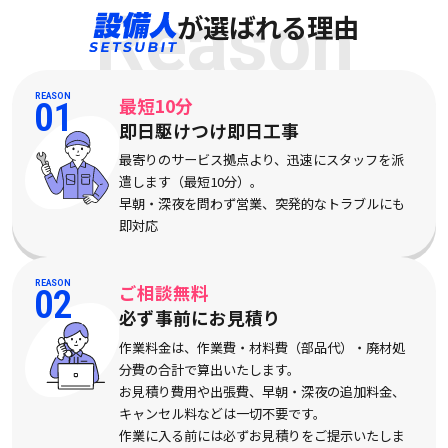
Reason
が選ばれる理由
REASON
最短10分
01
即日駆けつけ即日工事
最寄りのサービス拠点より、迅速にスタッフを派
遣します（最短10分）。
早朝・深夜を問わず営業、突発的なトラブルにも
即対応
REASON
ご相談無料
02
必ず事前にお見積り
作業料金は、作業費・材料費（部品代）・廃材処
分費の合計で算出いたします。
お見積り費用や出張費、早朝・深夜の追加料金、
キャンセル料などは一切不要です。
作業に入る前には必ずお見積りをご提示いたしま