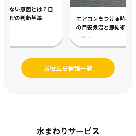
エアコンをつける時期はいつ？冷房暖房
の目安気温と節約術を解説
2026.7.2
お役立ち情報一覧
水まわりサービス