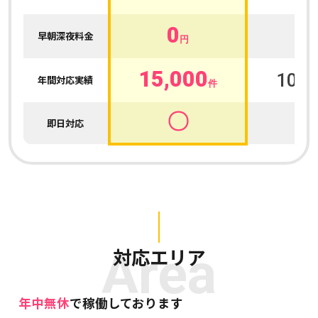
0
0
早朝深夜料金
円
15,000
100,
年間対応実績
件
〇
即日対応
Area
対応エリア
年中無休
で稼働しております