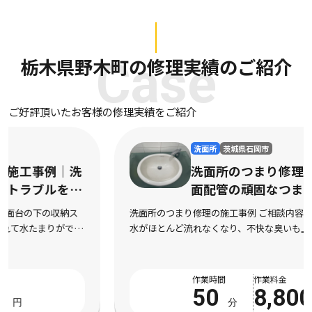
栃木県野木町の修理実績のご紹介
Case
ご好評頂いたお客様の修理実績をご紹介
洗面所
茨城県石岡市
洗面所のつまり修理の施工事例｜洗
面配管の頑固なつまりを迅速に解消
洗面所のつまり修理の施工事例 ご相談内容 洗面台の排水口から
水がほとんど流れなくなり、不快な臭いも上がってくるようにな
ったとご相談をいただきました。市販の液体パイプクリーナーを
数回試してみたものの全く改善の気配がなく、数 […]
作業時間
作業料金
50
8,800
分
円