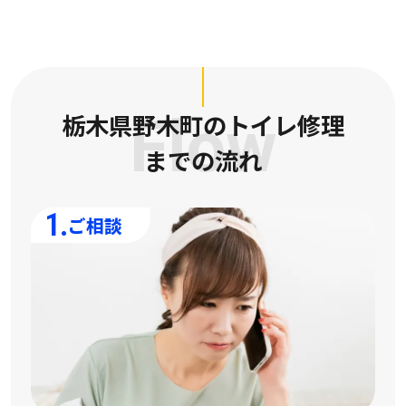
栃木県野木町のトイレ修理
Flow
までの流れ
1.
ご相談