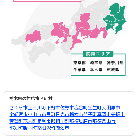
栃木県の対応市区町村
さくら市
上三川町
下野市
佐野市
塩谷町
壬生町
大田原市
宇都宮市
小山市
市貝町
日光市
栃木市
益子町
真岡市
矢板市
芳賀町
茂木町
足利市
那珂川町
那須塩原市
那須烏山市
那須町
野木町
高根沢町
鹿沼市