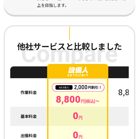
上を目指します。
他社サービスと比較しました
Compare
A
8,800
作業料金
8,800
円[税込]〜
0
0
基本料金
円
0
0
出張料金
円