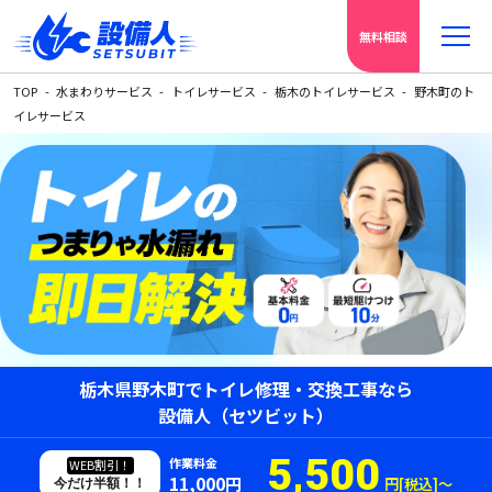
無料相談
TOP
水まわりサービス
トイレサービス
栃木のトイレサービス
野木町のト
イレサービス
栃木県野木町でトイレ修理・交換工事なら
設備人（セツビット）
5,500
作業料金
WEB割引！
11,000円
円[税込]〜
今だけ半額！！