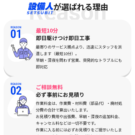
Reason
が選ばれる理由
REASON
最短10分
01
即日駆けつけ即日工事
最寄りのサービス拠点より、迅速にスタッフを派
遣します（最短10分）。
早朝・深夜を問わず営業、突発的なトラブルにも
即対応
REASON
ご相談無料
02
必ず事前にお見積り
作業料金は、作業費・材料費（部品代）・廃材処
分費の合計で算出いたします。
お見積り費用や出張費、早朝・深夜の追加料金、
キャンセル料などは一切不要です。
作業に入る前には必ずお見積りをご提示いたしま