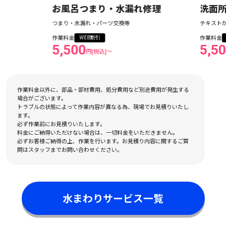
お風呂つまり・水漏れ修理
洗面所つま
つまり・水漏れ・パーツ交換等
テキストが入ります
作業料金
作業料金
WEB割引
WEB割引
5,500
5,500
円[税込]〜
円[税込
作業料金以外に、部品・部材費用、処分費用など別途費用が発生する
場合がございます。
トラブルの状態によって作業内容が異なる為、現場でお見積りいたし
ます。
必ず作業前にお見積りいたします。
料金にご納得いただけない場合は、一切料金をいただきません。
必ずお客様ご納得の上、作業を行います。お見積り内容に関するご質
問はスタッフまでお問い合わせください。
水まわりサービス一覧