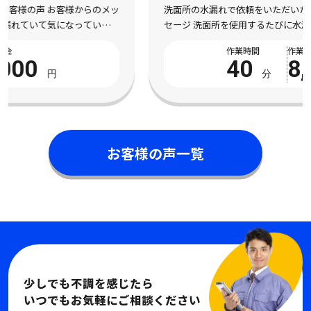
洗面所の水漏れで依頼をいただいたお客様の声 お客様からのメッ
セージ 洗面所を使用するたびに水漏れしてしまい、不安になって
依頼しました。 床まで濡れてしまい、とても困っている状態でし
作業時間
作業料金
た。 電話対応から作業完了まで丁寧で安心 […]
40
8,000
分
円
お客様の声一覧
少しでも不調を感じたら
いつでもお気軽にご相談ください