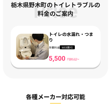
栃木県野木町のトイレトラブルの
Price
料金のご案内
トイレの水漏れ・つま
り
作業料金
WEB割引
5,500
円[税込]〜
各種メーカー対応可能