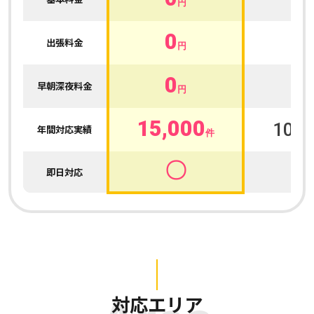
円
0
0
出張料金
円
0
0
早朝深夜料金
円
15,000
100,
年間対応実績
件
〇
即日対応
対応エリア