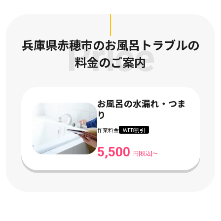
兵庫県赤穂市のお風呂トラブルの
Price
料金のご案内
お風呂の水漏れ・つま
り
作業料金
WEB割引
5,500
円[税込]〜