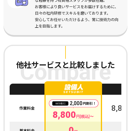
な経験を持つ有資格スタッフが多数在籍。
お客様により良いサービスをお届けするために、
日々の社内研修でスキルを磨いております。
安心してお任せいただけるよう、常に技術力の向
上を目指します。
他社サービスと比較しました
Compare
A
8,800
作業料金
8,800
円[税込]〜
0
0
基本料金