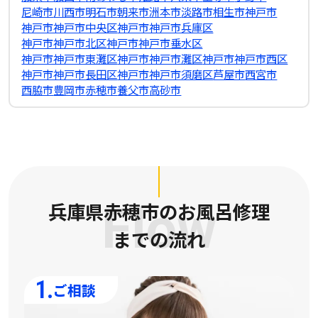
尼崎市
川西市
明石市
朝来市
洲本市
淡路市
相生市
神戸市
神戸市神戸市中央区
神戸市神戸市兵庫区
神戸市神戸市北区
神戸市神戸市垂水区
神戸市神戸市東灘区
神戸市神戸市灘区
神戸市神戸市西区
神戸市神戸市長田区
神戸市神戸市須磨区
芦屋市
西宮市
西脇市
豊岡市
赤穂市
養父市
高砂市
兵庫県赤穂市のお風呂修理
Flow
までの流れ
1.
ご相談