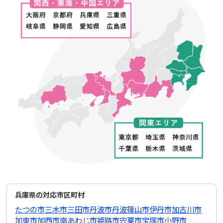
兵庫県の対応市区町村
たつの市
三木市
三田市
丹波市
丹波篠山市
伊丹市
加古川市
加東市
加西市
南あわじ市
姫路市
宍粟市
宝塚市
小野市