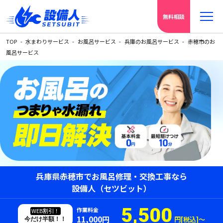
無料相談
TOP
水まわりサービス
お風呂サービス
兵庫のお風呂サービス
赤穂市のお
風呂サービス
兵庫県赤穂市でお風呂修理・交換工事なら
設備人（セツビット）
5,500
作業料金
WEB割引！
11,000円
円[税込]〜
今だけ半額！！