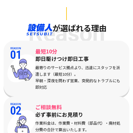
Reason
が選ばれる理由
REASON
最短10分
01
即日駆けつけ即日工事
最寄りのサービス拠点より、迅速にスタッフを派
遣します（最短10分）。
早朝・深夜を問わず営業、突発的なトラブルにも
即対応
REASON
ご相談無料
02
必ず事前にお見積り
作業料金は、作業費・材料費（部品代）・廃材処
分費の合計で算出いたします。