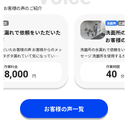
お客様の声のご紹介
洗面所
広島県三原市
洗面所の水漏れで依頼をいただいた
お客様の声
洗面所の水漏れで依頼をいただいたお客様の声 お客様からのメッ
セージ 洗面所を使用するたびに水漏れしてしまい、不安になって
依頼しました。 床まで濡れてしまい、とても困っている状態でし
作業時間
作業料金
た。 電話対応から作業完了まで丁寧で安心 […]
40
8,000
分
円
お客様の声一覧