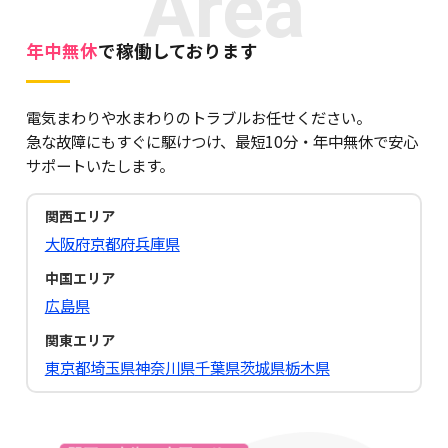
Area
年中無休
で稼働しております
電気まわりや水まわりのトラブルお任せください。
急な故障にもすぐに駆けつけ、最短10分・年中無休で安心
サポートいたします。
関西エリア
大阪府
京都府
兵庫県
中国エリア
広島県
関東エリア
東京都
埼玉県
神奈川県
千葉県
茨城県
栃木県