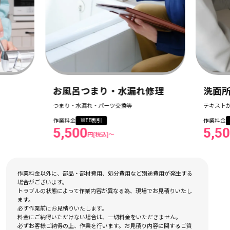
お風呂つまり・水漏れ修理
洗面所つ
つまり・水漏れ・パーツ交換等
テキストが入
作業料金
作業料金
WEB割引
WE
5,500
5,500
円[税込]〜
作業料金以外に、部品・部材費用、処分費用など別途費用が発生する
場合がございます。
トラブルの状態によって作業内容が異なる為、現場でお見積りいたし
ます。
必ず作業前にお見積りいたします。
料金にご納得いただけない場合は、一切料金をいただきません。
必ずお客様ご納得の上、作業を行います。お見積り内容に関するご質