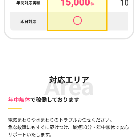
15,000
100,
年間対応実績
件
〇
即日対応
Area
対応エリア
年中無休
で稼働しております
電気まわりや水まわりのトラブルお任せください。
急な故障にもすぐに駆けつけ、最短10分・年中無休で安心
サポートいたします。