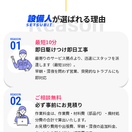
Reason
が選ばれる理由
REASON
最短10分
01
即日駆けつけ即日工事
最寄りのサービス拠点より、迅速にスタッフを派
遣します（最短10分）。
早朝・深夜を問わず営業、突発的なトラブルにも
即対応
REASON
ご相談無料
02
必ず事前にお見積り
作業料金は、作業費・材料費（部品代）・廃材処
分費の合計で算出いたします。
お見積り費用や出張費、早朝・深夜の追加料金、