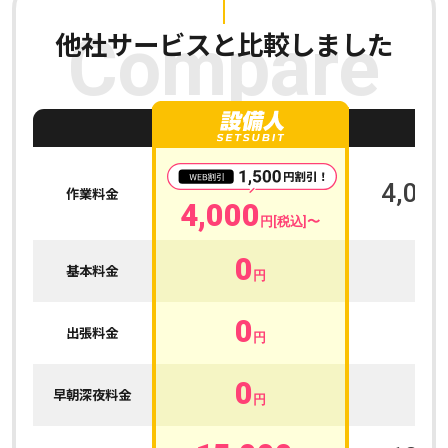
他社サービスと比較しました
Compare
A
4,000
作業料金
4,000
円[税込]〜
0
0
基本料金
円
0
0
出張料金
円
0
0
早朝深夜料金
円