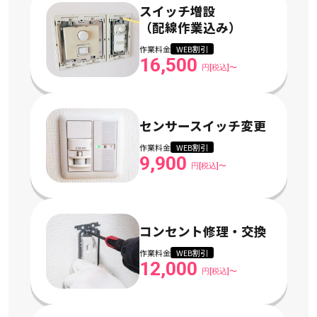
スイッチ増設
（配線作業込み）
作業料金
WEB割引
16,500
円[税込]〜
センサースイッチ変更
作業料金
WEB割引
9,900
円[税込]〜
コンセント修理・交換
作業料金
WEB割引
12,000
円[税込]〜