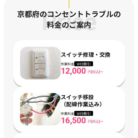
京都府のコンセントトラブルの
Price
料金のご案内
スイッチ修理・交換
作業料金
WEB割引
12,000
円[税込]〜
スイッチ移設
（配線作業込み）
作業料金
WEB割引
16,500
円[税込]〜