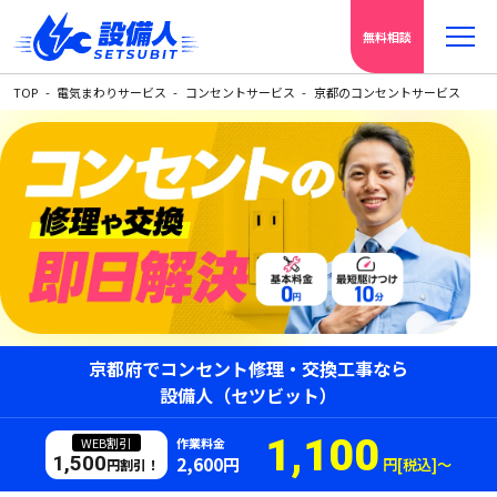
無料相談
TOP
電気まわりサービス
コンセントサービス
京都のコンセントサービス
京都府でコンセント修理・交換工事なら
設備人（セツビット）
1,100
WEB割引
作業料金
1,500
2,600円
円[税込]〜
円割引！