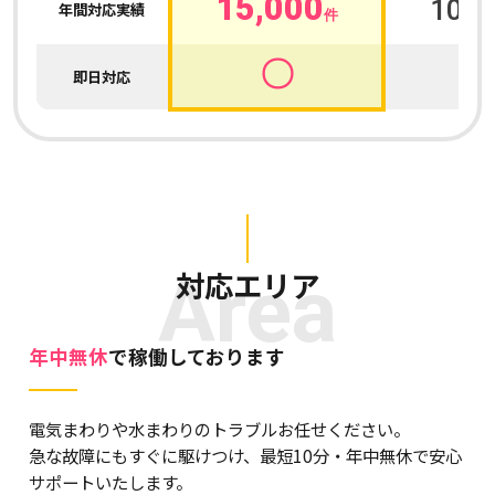
15,000
100,
年間対応実績
件
〇
即日対応
Area
対応エリア
年中無休
で稼働しております
電気まわりや水まわりのトラブルお任せください。
急な故障にもすぐに駆けつけ、最短10分・年中無休で安心
サポートいたします。