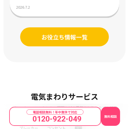
2026.7.2
お役立ち情報一覧
Electricity
電気まわりサービス
ブレーカー・コンセント・照明などの電気まわりトラブル解消
電話相談無料！年中無休で対応
安心の事前見積りと24時間即対応
無料相談
0120-922-049
ブレーカー
コンセント
照明