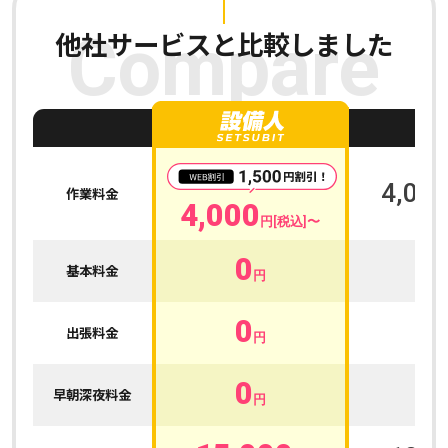
他社サービスと比較しました
Compare
A
4,000
作業料金
4,000
円[税込]〜
0
0
基本料金
円
0
0
出張料金
円
0
0
早朝深夜料金
円