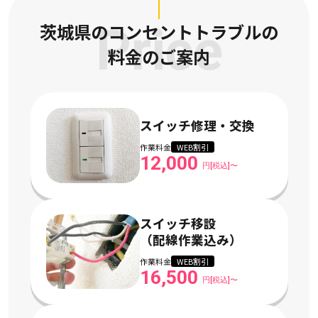
茨城県のコンセントトラブルの
Price
料金のご案内
スイッチ修理・交換
作業料金
WEB割引
12,000
円[税込]〜
スイッチ移設
（配線作業込み）
作業料金
WEB割引
16,500
円[税込]〜