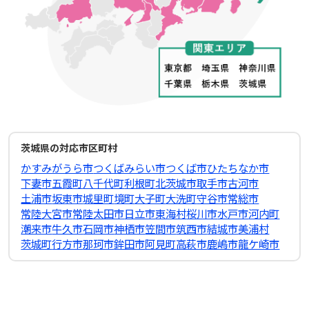
茨城県の対応市区町村
かすみがうら市
つくばみらい市
つくば市
ひたちなか市
下妻市
五霞町
八千代町
利根町
北茨城市
取手市
古河市
土浦市
坂東市
城里町
境町
大子町
大洗町
守谷市
常総市
常陸大宮市
常陸太田市
日立市
東海村
桜川市
水戸市
河内町
潮来市
牛久市
石岡市
神栖市
笠間市
筑西市
結城市
美浦村
茨城町
行方市
那珂市
鉾田市
阿見町
高萩市
鹿嶋市
龍ケ崎市