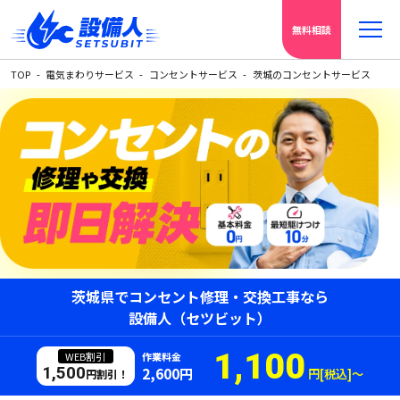
無料相談
TOP
電気まわりサービス
コンセントサービス
茨城のコンセントサービス
茨城県でコンセント修理・交換工事なら
設備人（セツビット）
1,100
WEB割引
作業料金
1,500
2,600円
円[税込]〜
円割引！