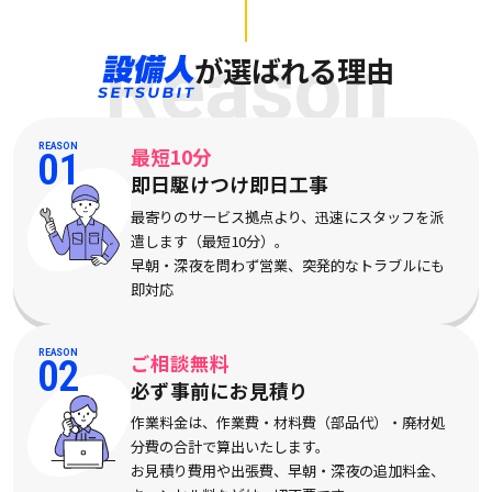
Reason
が選ばれる理由
REASON
最短10分
01
即日駆けつけ即日工事
最寄りのサービス拠点より、迅速にスタッフを派
遣します（最短10分）。
早朝・深夜を問わず営業、突発的なトラブルにも
即対応
REASON
ご相談無料
02
必ず事前にお見積り
作業料金は、作業費・材料費（部品代）・廃材処
分費の合計で算出いたします。
お見積り費用や出張費、早朝・深夜の追加料金、