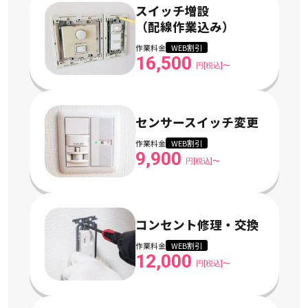
スイッチ増設
（配線作業込み）
作業料金
WEB割引
16,500
円[税込]〜
センサースイッチ変更
作業料金
WEB割引
9,900
円[税込]〜
コンセント修理・交換
作業料金
WEB割引
12,000
円[税込]〜