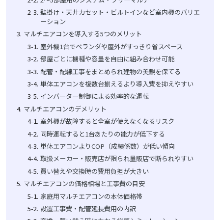
壁掛け・天井カセット・ビルトインなど室内機のバリエ
ーション
マルチエアコンを導入する5つのメリット
室外機1台でベランダや屋外がすっきり省スペース
部屋ごとに機種や容量を自由に組み合わせ可能
配管・配線工事をまとめられ建物の美観を保てる
単体エアコンを複数台揃えるより導入費を抑えやすい
インバーター制御による効率的な運転
マルチエアコンのデメリット
室外機が故障すると全室が使えなくなるリスク
同時運転すると1台あたりの能力が低下する
単体エアコンよりCOP（成績係数）が低い傾向
取扱メーカー・販売店が限られ量販店で断られやすい
買い替えや交換時の費用負担が大きい
マルチエアコンの価格相場と工事費の目安
家庭用マルチエアコンの本体価格帯
設置工事費・配管延長費用の内訳