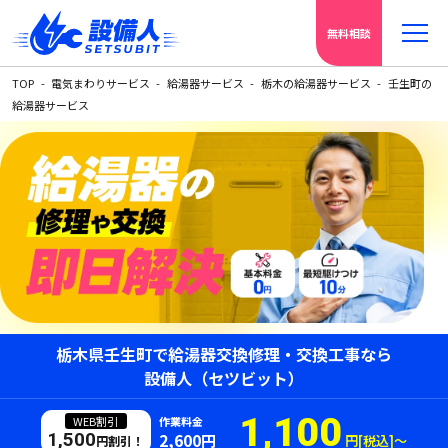
無料相談
TOP
電気まわりサービス
給湯器サービス
栃木の給湯器サービス
壬生町の
給湯器サービス
栃木県壬生町で給湯器交換修理・交換工事なら
設備人（セツビット）
1,100
WEB割引
作業料金
1,500
2,600円
円[税込]〜
円割引！