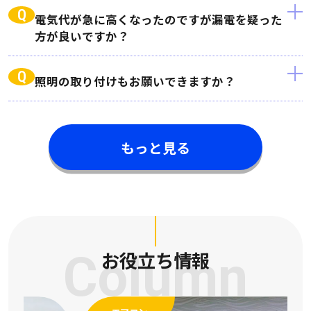
Q
電気代が急に高くなったのですが漏電を疑った
方が良いですか？
Q
照明の取り付けもお願いできますか？
もっと見る
Column
お役立ち情報