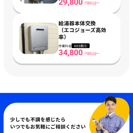
29,800
円[税込]〜
給湯器本体交換
（エコジョーズ高効
率）
作業料金
WEB割引
34,800
円[税込]〜
少しでも不調を感じたら
いつでもお気軽にご相談ください