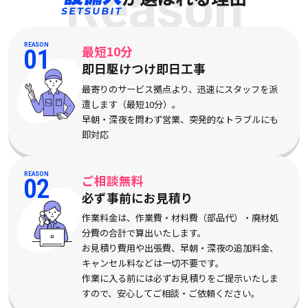
Reason
REASON
最短10分
01
即日駆けつけ即日工事
最寄りのサービス拠点より、迅速にスタッフを派
遣します（最短10分）。
早朝・深夜を問わず営業、突発的なトラブルにも
即対応
REASON
ご相談無料
02
必ず事前にお見積り
作業料金は、作業費・材料費（部品代）・廃材処
分費の合計で算出いたします。
お見積り費用や出張費、早朝・深夜の追加料金、
キャンセル料などは一切不要です。
作業に入る前には必ずお見積りをご提示いたしま
すので、安心してご相談・ご依頼ください。