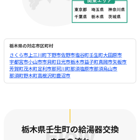
栃木県の対応市区町村
さくら市
上三川町
下野市
佐野市
塩谷町
壬生町
大田原市
宇都宮市
小山市
市貝町
日光市
栃木市
益子町
真岡市
矢板市
芳賀町
茂木町
足利市
那珂川町
那須塩原市
那須烏山市
那須町
野木町
高根沢町
鹿沼市
栃木県壬生町の給湯器交換
Flow