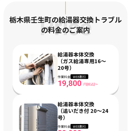
栃木県壬生町の給湯器交換トラブル
Price
の
料金のご案内
給湯器本体交換
（ガス給湯専用16〜
20号）
作業料金
WEB割引
19,800
円[税込]〜
給湯器本体交換
（追いだき付 20〜24
号）
作業料金
WEB割引