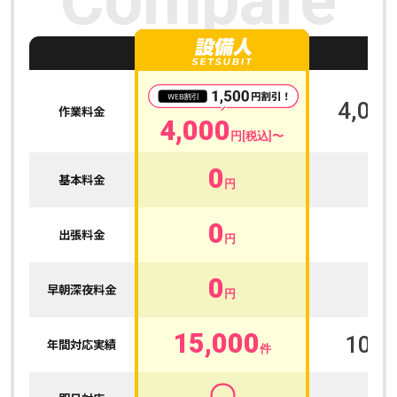
Compare
A
4,000
作業料金
4,000
円[税込]〜
0
0
基本料金
円
0
0
出張料金
円
0
0
早朝深夜料金
円
15,000
100,
年間対応実績
件
〇