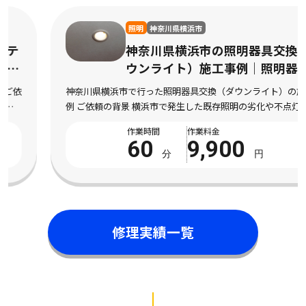
照明
神奈川県横浜市
神奈川県横浜市の照明器具交換（ダ
ウンライト）施工事例｜照明器具交
換（ダウンライト）作業
神奈川県横浜市で行った照明器具交換（ダウンライト）の施工事
例 ご依頼の背景 横浜市で発生した既存照明の劣化や不点灯によ
り交換を希望された状況 神奈川県横浜市にお住まいのお客様よ
作業時間
作業料金
り、既存照明の劣化や不点灯により交換を希望さ […]
60
9,900
分
円
修理実績一覧