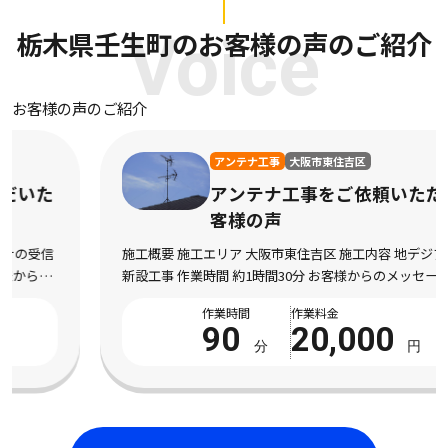
栃木県壬生町のお客様の声のご紹介
Voice
お客様の声のご紹介
アンテナ工事
大阪市東住吉区
アンテナ工事をご依頼いただいたお
客様の声
施工概要 施工エリア 大阪市東住吉区 施工内容 地デジアンテナの
新設工事 作業時間 約1時間30分 お客様からのメッセージ 引っ越
し直後からテレビの映りが悪く、特に夜になるとノイズが入って
作業時間
作業料金
全く見られないチャンネルもあり困 […]
90
20,000
分
円