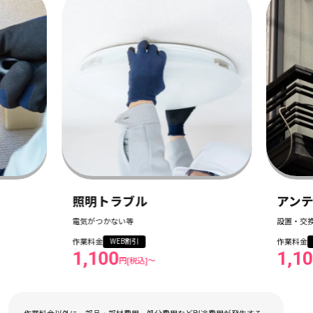
ブル
アンテナ工事
い等
設置・交換・修理
作業料金
B割引
WEB割引
1,100
円[税込]〜
円[税込]〜
作業料金以外に、部品・部材費用、処分費用など別途費用が発生する