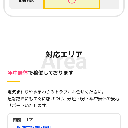
即日対応
Area
対応エリア
年中無休
で稼働しております
電気まわりや水まわりのトラブルお任せください。
急な故障にもすぐに駆けつけ、最短10分・年中無休で安心
サポートいたします。
関西エリア
大阪府
京都府
兵庫県