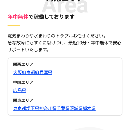
Area
年中無休
で稼働しております
電気まわりや水まわりのトラブルお任せください。
急な故障にもすぐに駆けつけ、最短10分・年中無休で安心
サポートいたします。
関西エリア
大阪府
京都府
兵庫県
中国エリア
広島県
関東エリア
東京都
埼玉県
神奈川県
千葉県
茨城県
栃木県