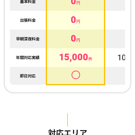
0
0
基本料金
円
0
0
出張料金
円
0
0
早朝深夜料金
円
15,000
100,
年間対応実績
件
〇
即日対応
対応エリア