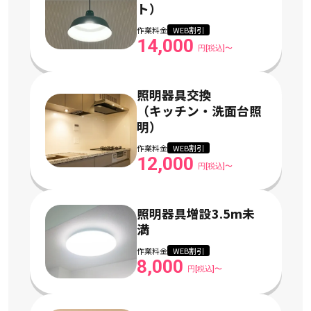
ト）
作業料金
WEB割引
14,000
円[税込]〜
照明器具交換
（キッチン・洗面台照
明）
作業料金
WEB割引
12,000
円[税込]〜
照明器具増設3.5m未
満
作業料金
WEB割引
8,000
円[税込]〜