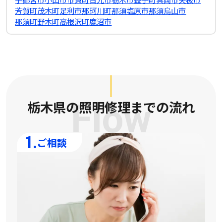
芳賀町
茂木町
足利市
那珂川町
那須塩原市
那須烏山市
那須町
野木町
高根沢町
鹿沼市
栃木県の照明修理
Flow
までの流れ
1.
ご相談