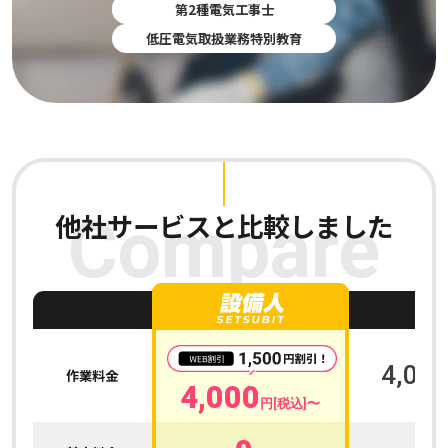
第2種電気工事士
低圧電気取扱業務特別教育
他社サービスと比較しました
Compare
A
4,000
作業料金
4,000
円[税込]〜