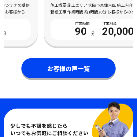
施工概要 施工エリア 大阪市東住吉区 施工内容 地デジアンテナの
新設工事 作業時間 約1時間30分 お客様からのメッセージ 引っ越
し直後からテレビの映りが悪く、特に夜になるとノイズが入って
作業時間
作業料金
全く見られないチャンネルもあり困 […]
90
20,000
分
円
お客様の声一覧
少しでも不調を感じたら
いつでもお気軽にご相談ください