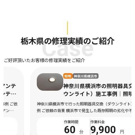
栃木県の修理実績のご紹介
Case
ご好評頂いたお客様の修理実績をご紹介
照明
神奈川県横浜市
神奈川県横浜市の照明器具交換（ダ
ウンライト）施工事例｜照明器具交
換（ダウンライト）作業
神奈川県横浜市で行った照明器具交換（ダウンライト）の施工事
例 ご依頼の背景 横浜市で発生した既存照明の劣化や不点灯によ
り交換を希望された状況 神奈川県横浜市にお住まいのお客様よ
作業時間
作業料金
り、既存照明の劣化や不点灯により交換を希望さ […]
60
9,900
分
円