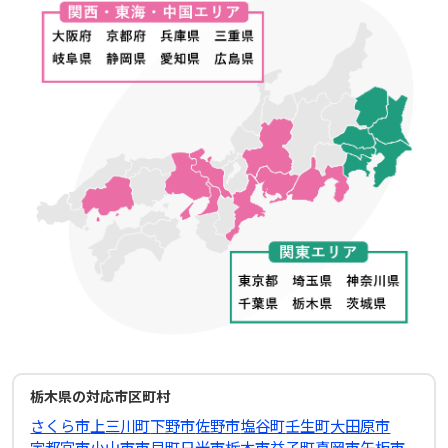
栃木県の対応市区町村
さくら市
上三川町
下野市
佐野市
塩谷町
壬生町
大田原市
宇都宮市
小山市
市貝町
日光市
栃木市
益子町
真岡市
矢板市