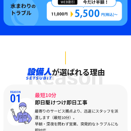
Reason
が選ばれる理由
REASON
最短10分
01
即日駆けつけ即日工事
最寄りのサービス拠点より、迅速にスタッフを派
遣します（最短10分）。
早朝・深夜を問わず営業、突発的なトラブルにも
即対応