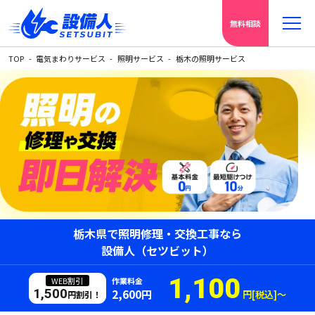
無料相談
TOP
電気まわりサービス
照明サービス
栃木の照明サービス
栃木県で照明修理・交換工事なら
設備人（セツビット）
1,100
WEB割引
作業料金
1,500
2,600円
円[税込]〜
円割引！