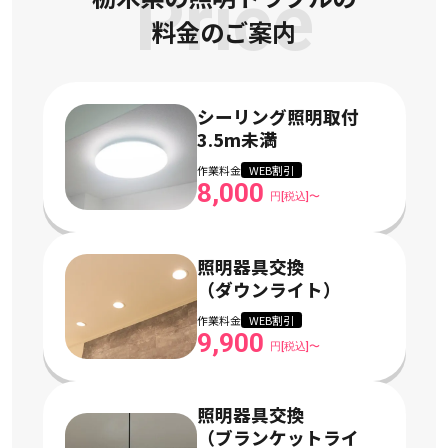
Price
料金のご案内
シーリング照明取付
3.5m未満
作業料金
WEB割引
8,000
円[税込]〜
照明器具交換
（ダウンライト）
作業料金
WEB割引
9,900
円[税込]〜
照明器具交換
（ブランケットライ