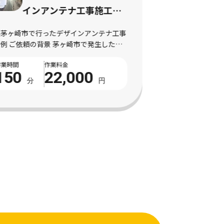
具交換（ダウンライト）
施工事例｜照明器具交換
奈川県横浜市で行った照明器具交換（ダウンラ
神奈川
（ダウンライト）作業
ト）の施工事例 ご依頼の背景 横浜市で発生し
（3.5
既存照明の劣化や不点灯により交換を希望され
発生し
作業時間
作業料金
状況 神奈川県横浜市にお住まいのお客様より、
に不安
60
9,900
存照明の劣化や不点灯により交換を希望さ […]
お客様
分
円
[…]