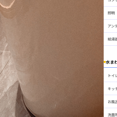
照明
アン
給湯
水ま
トイ
キッ
お風
洗面