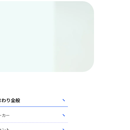
まわり全般
ーカー
セント