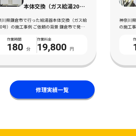
インアンテナ工事施工事
例｜デザインアンテナ工
神奈川県茅ヶ崎市で行ったデザインアンテナ工事
神
事の施工
の施工事例 ご依頼の背景 茅ヶ崎市で発生した外
イ
観に配慮しながらテレビアンテナを設置したい状
た
作業時間
作業料金
況 神奈川県茅ヶ崎市にお住まいのお客様より、外
た
150
22,000
観に配慮しながらテレビアンテナを設置した […]
既
分
円
修理実績一覧