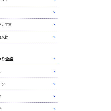
テナ工事
器交換
わり全般
レ
チン
呂
所