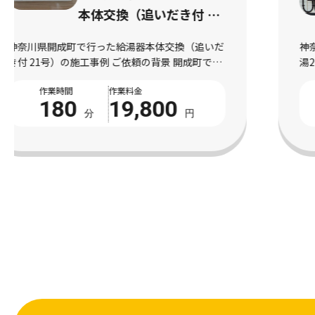
本体交換（ガス給湯20
号）施工事例｜給湯器本
神奈川県鎌倉市で行った給湯器本体交換（ガス給
体交換（ガス給湯20号）
湯20号）の施工事例 ご依頼の背景 鎌倉市で発生
工事
した給湯器の不調によりお湯の出方が不安定にな
作業時間
作業料金
っていた状況 神奈川県鎌倉市にお住まいのお客
180
19,800
様より、給湯器の不調によりお湯の出方が不 […]
分
円