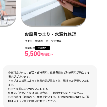
お風呂つまり・水漏れ修理
洗面
つまり・水漏れ・パーツ交換等
テキスト
作業料金
作業料金
WEB割引
5,500
5,5
円[税込]〜
作業料金以外に、部品・部材費用、処分費用など別途費用が発生する
場合がございます。
トラブルの状態によって作業内容が異なる為、現場でお見積りいたし
ます。
必ず作業前にお見積りいたします。
料金にご納得いただけない場合は、一切料金をいただきません。
必ずお客様ご納得の上、作業を行います。お見積り内容に関するご質
問はスタッフまでお問い合わせください。