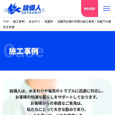
無料相談
TOP
施工事例
水まわり
洗面所
洗面所水漏れ修理の施工事例｜洗面下の漏
水を修理
Case
施工事例
設備人は、水まわりや電気の
トラブルに迅速に対応し、
お客様の快適な暮らしをサポートしております。
お客様からの率直なご意見は、
私たちにとって大きな励みであり、