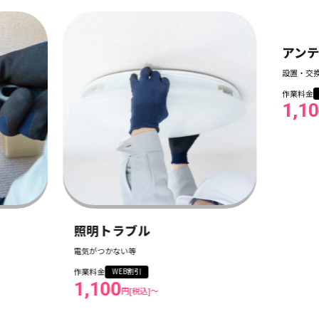
照明トラブル
アン
電気がつかない等
設置・交
作業料金
作業料金
WEB割引
1,100
1,1
円[税込]〜