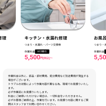
修理
お風呂つまり・水漏れ修理
つまり・水漏れ・パーツ交換等
作業料金
WEB割引
5,500
円[税込]〜
作業料金以外に、部品・部材費用、処分費用など別途費用が発生する
場合がございます。
トラブルの状態によって作業内容が異なる為、現場でお見積りいたし
ます。
必ず作業前にお見積りいたします。
料金にご納得いただけない場合は、一切料金をいただきません。
必ずお客様ご納得の上、作業を行います。お見積り内容に関するご質
問はスタッフまでお問い合わせください。