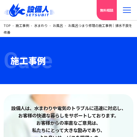
無料相談
TOP
施工事例
水まわり
お風呂
お風呂つまり修理の施工事例｜排水不良を
改善
Case
施工事例
設備人は、水まわりや電気の
トラブルに迅速に対応し、
お客様の快適な暮らしをサポートしております。
お客様からの率直なご意見は、
私たちにとって大きな励みであり、