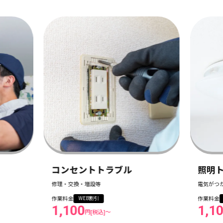
ア
設
作
1
ル
照明トラブル
電気がつかない等
作業料金
WEB割引
1,100
円[税込]〜