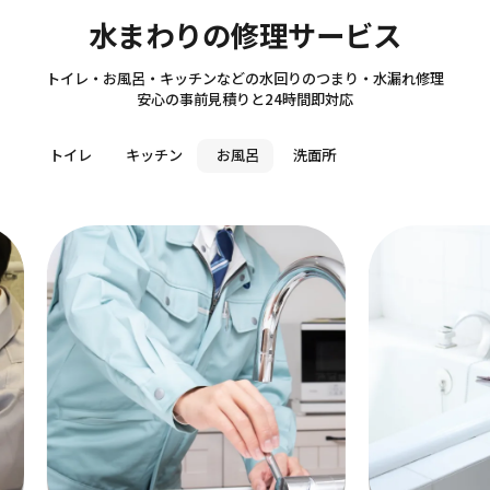
Sanitary
水まわりの修理サービス
トイレ・お風呂・キッチンなどの水回りのつまり・水漏れ修理
安心の事前見積りと24時間即対応
トイレ
キッチン
お風呂
洗面所
洗面
テキスト
作業料金
5,5