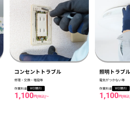
設置・交
作業料金
1,1
照明トラブル
電気がつかない等
作業料金
WEB割引
1,100
円[税込]〜