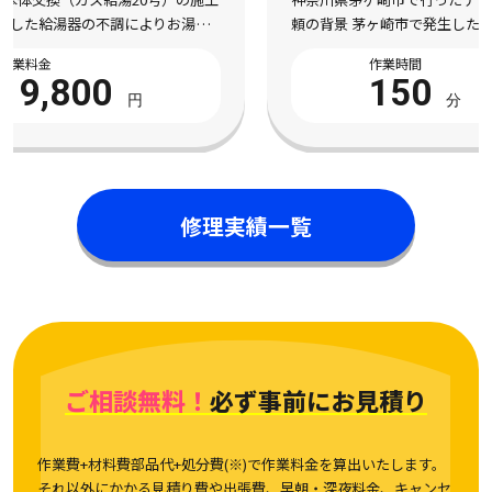
頼の背景 茅ヶ崎市で発生した外観に配慮しながらテレビアンテナ
を設置したい状況 神奈川県茅ヶ崎市にお住まいのお客様より、外
作業時間
作業料金
観に配慮しながらテレビアンテナを設置した […]
150
22,000
分
円
修理実績一覧
ご相談無料！
必ず事前にお見積り
作業費+材料費部品代+処分費(※)で作業料金を算出いたします。
それ以外にかかる見積り費や出張費、早朝・深夜料金、キャンセ