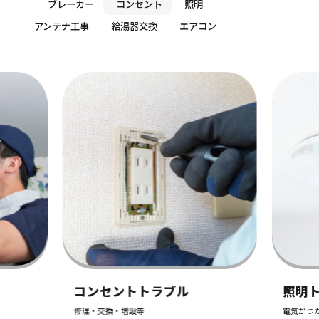
ブレーカー
コンセント
照明
アンテナ工事
給湯器交換
エアコン
コンセントトラブル
照明
修理・交換・増設等
電気がつ