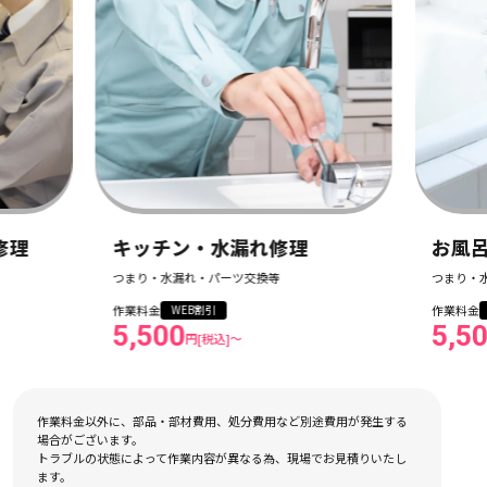
修理
キッチン・水漏れ修理
お風
つまり・水漏れ・パーツ交換等
つまり・
作業料金
作業料金
WEB割引
5,500
5,5
円[税込]〜
作業料金以外に、部品・部材費用、処分費用など別途費用が発生する
場合がございます。
トラブルの状態によって作業内容が異なる為、現場でお見積りいたし
ます。