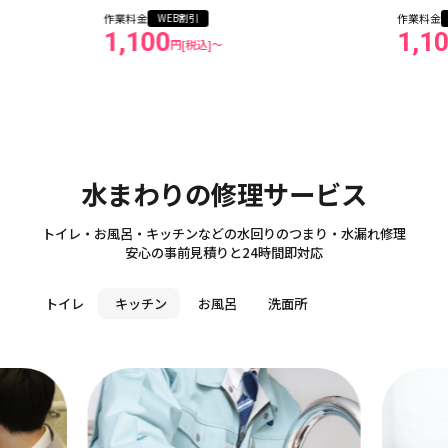
作業料金
作業料金
WEB割引
1,100
1,1
円[税込]〜
Sanitary
水まわりの修理サービス
トイレ・お風呂・キッチンなどの水回りのつまり・水漏れ修理
安心の事前見積りと24時間即対応
トイレ
キッチン
お風呂
洗面所