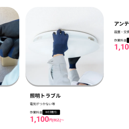
照明トラブル
アン
電気がつかない等
設置・交
作業料金
作業料金
WEB割引
1,100
1,1
円[税込]〜