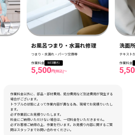
お風呂つまり・水漏れ修理
洗面
つまり・水漏れ・パーツ交換等
テキスト
作業料金
作業料金
WEB割引
5,500
5,5
円[税込]〜
作業料金以外に、部品・部材費用、処分費用など別途費用が発生する
場合がございます。
トラブルの状態によって作業内容が異なる為、現場でお見積りいたし
ます。
必ず作業前にお見積りいたします。
料金にご納得いただけない場合は、一切料金をいただきません。
必ずお客様ご納得の上、作業を行います。お見積り内容に関するご質
問はスタッフまでお問い合わせください。